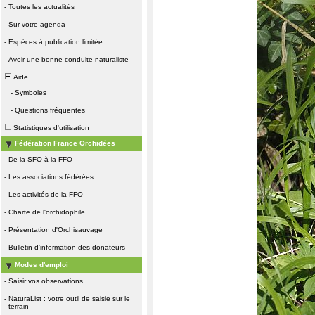
-
Toutes les actualités
-
Sur votre agenda
-
Espèces à publication limitée
-
Avoir une bonne conduite naturaliste
Aide
-
Symboles
-
Questions fréquentes
Statistiques d'utilisation
Fédération France Orchidées
-
De la SFO à la FFO
-
Les associations fédérées
-
Les activités de la FFO
-
Charte de l'orchidophile
-
Présentation d'Orchisauvage
-
Bulletin d'information des donateurs
Modes d'emploi
-
Saisir vos observations
-
NaturaList : votre outil de saisie sur le
terrain