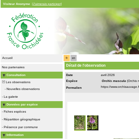
Visiteur Anonyme
[J'aimerais participer]
Accueil
fr
en
Détail de l'observation
Nos partenaires
Consultation
Date
avril 2026
Espèce
Orchis mascula
(Orchis 
Les observations
Permalien
-
Nouvelles observations
-
La galerie
Données par espèce
-
Fiches espèces
-
Répartition géographique
-
Présence par commune
Information