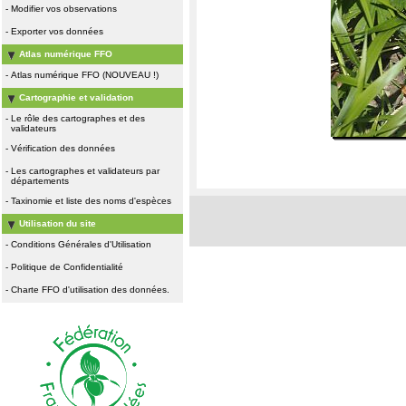
-
Modifier vos observations
-
Exporter vos données
Atlas numérique FFO
-
Atlas numérique FFO (NOUVEAU !)
Cartographie et validation
-
Le rôle des cartographes et des
validateurs
-
Vérification des données
-
Les cartographes et validateurs par
départements
-
Taxinomie et liste des noms d'espèces
Utilisation du site
-
Conditions Générales d'Utilisation
-
Politique de Confidentialité
-
Charte FFO d'utilisation des données.