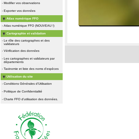
-
Modifier vos observations
-
Exporter vos données
Atlas numérique FFO
-
Atlas numérique FFO (NOUVEAU !)
Cartographie et validation
-
Le rôle des cartographes et des
validateurs
-
Vérification des données
-
Les cartographes et validateurs par
départements
-
Taxinomie et liste des noms d'espèces
Utilisation du site
-
Conditions Générales d'Utilisation
-
Politique de Confidentialité
-
Charte FFO d'utilisation des données.