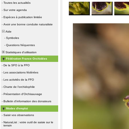
-
Toutes les actualités
-
Sur votre agenda
-
Espèces à publication limitée
-
Avoir une bonne conduite naturaliste
Aide
-
Symboles
-
Questions fréquentes
Statistiques d'utilisation
Fédération France Orchidées
-
De la SFO à la FFO
-
Les associations fédérées
-
Les activités de la FFO
-
Charte de l'orchidophile
-
Présentation d'Orchisauvage
-
Bulletin d'information des donateurs
Modes d'emploi
-
Saisir vos observations
-
NaturaList : votre outil de saisie sur le
terrain