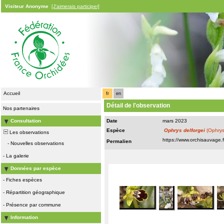
Visiteur Anonyme
[J'aimerais participer]
Accueil
fr
en
Détail de l'observation
Nos partenaires
Consultation
Date
mars 2023
Espèce
Ophrys delforgei
(Ophrys
Les observations
Permalien
-
Nouvelles observations
-
La galerie
Données par espèce
-
Fiches espèces
-
Répartition géographique
-
Présence par commune
Information