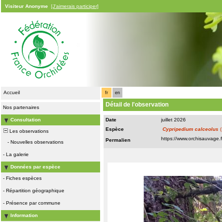
Visiteur Anonyme
[J'aimerais participer]
Accueil
fr
en
Détail de l'observation
Nos partenaires
Consultation
Date
juillet 2026
Espèce
Cypripedium calceolus
(
Les observations
Permalien
-
Nouvelles observations
-
La galerie
Données par espèce
-
Fiches espèces
-
Répartition géographique
-
Présence par commune
Information