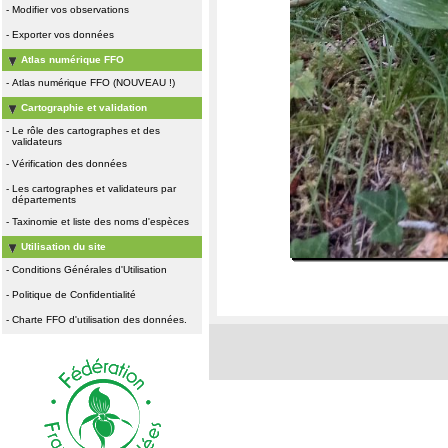
-
Modifier vos observations
-
Exporter vos données
Atlas numérique FFO
-
Atlas numérique FFO (NOUVEAU !)
Cartographie et validation
-
Le rôle des cartographes et des
validateurs
-
Vérification des données
-
Les cartographes et validateurs par
départements
-
Taxinomie et liste des noms d'espèces
Utilisation du site
-
Conditions Générales d'Utilisation
-
Politique de Confidentialité
-
Charte FFO d'utilisation des données.