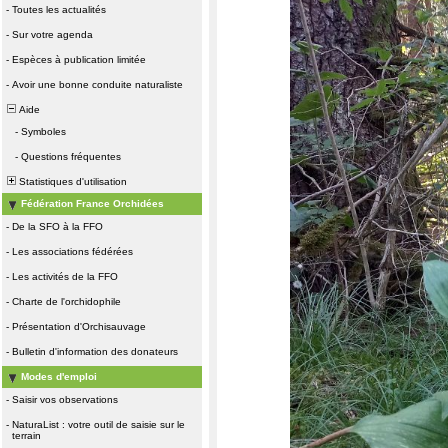
-
Toutes les actualités
-
Sur votre agenda
-
Espèces à publication limitée
-
Avoir une bonne conduite naturaliste
Aide
-
Symboles
-
Questions fréquentes
Statistiques d'utilisation
Fédération France Orchidées
-
De la SFO à la FFO
-
Les associations fédérées
-
Les activités de la FFO
-
Charte de l'orchidophile
-
Présentation d'Orchisauvage
-
Bulletin d'information des donateurs
Modes d'emploi
-
Saisir vos observations
-
NaturaList : votre outil de saisie sur le
terrain