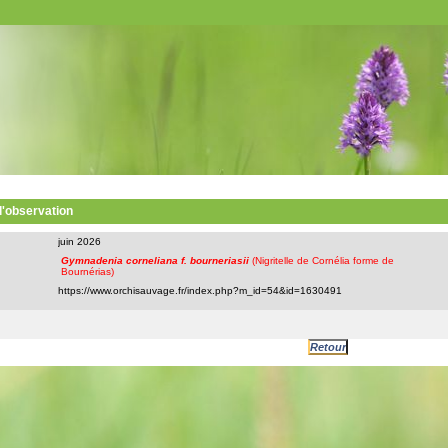
 l'observation
juin 2026
Gymnadenia corneliana f. bourneriasii
(Nigritelle de Cornélia forme de
Bournérias)