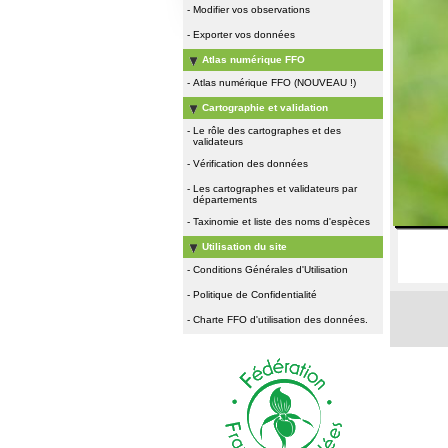
-
Modifier vos observations
-
Exporter vos données
Atlas numérique FFO
-
Atlas numérique FFO (NOUVEAU !)
Cartographie et validation
-
Le rôle des cartographes et des
validateurs
-
Vérification des données
-
Les cartographes et validateurs par
départements
-
Taxinomie et liste des noms d'espèces
Utilisation du site
-
Conditions Générales d'Utilisation
-
Politique de Confidentialité
-
Charte FFO d'utilisation des données.