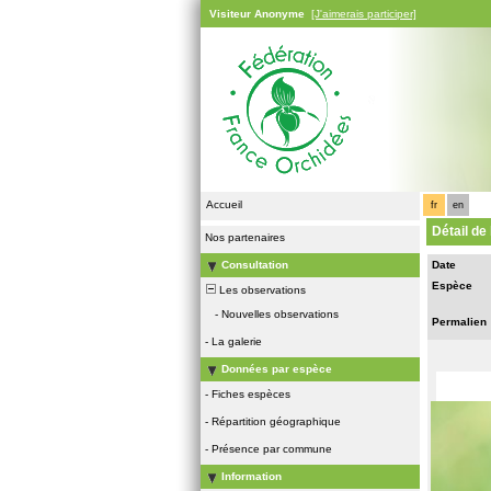
Visiteur Anonyme
[J'aimerais participer]
Accueil
fr
en
Détail de
Nos partenaires
Consultation
Date
Espèce
Les observations
-
Nouvelles observations
Permalien
-
La galerie
Données par espèce
-
Fiches espèces
-
Répartition géographique
-
Présence par commune
Information