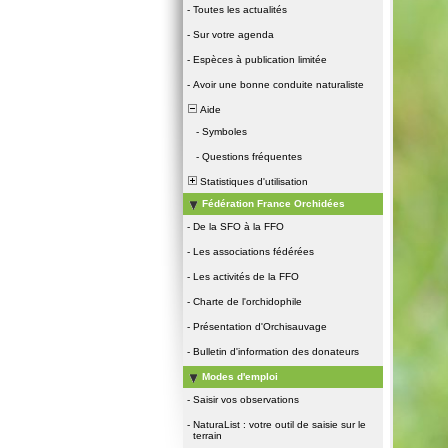
-
Toutes les actualités
-
Sur votre agenda
-
Espèces à publication limitée
-
Avoir une bonne conduite naturaliste
Aide
-
Symboles
-
Questions fréquentes
Statistiques d'utilisation
Fédération France Orchidées
-
De la SFO à la FFO
-
Les associations fédérées
-
Les activités de la FFO
-
Charte de l'orchidophile
-
Présentation d'Orchisauvage
-
Bulletin d'information des donateurs
Modes d'emploi
-
Saisir vos observations
-
NaturaList : votre outil de saisie sur le
terrain