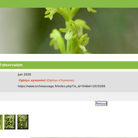
 l'observation
juin 2026
Ophrys aymoninii
(Ophrys d'Aymonin)