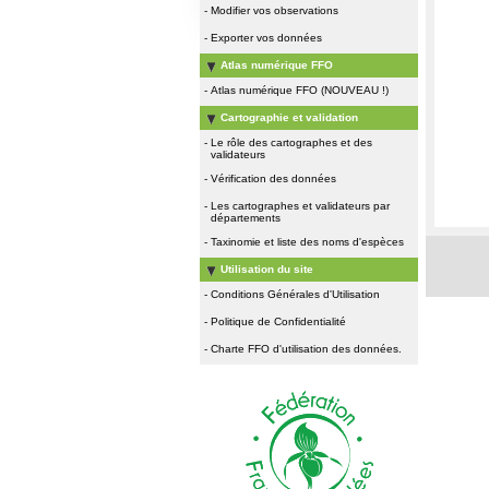
-
Modifier vos observations
-
Exporter vos données
Atlas numérique FFO
-
Atlas numérique FFO (NOUVEAU !)
Cartographie et validation
-
Le rôle des cartographes et des
validateurs
-
Vérification des données
-
Les cartographes et validateurs par
départements
-
Taxinomie et liste des noms d'espèces
Utilisation du site
-
Conditions Générales d'Utilisation
-
Politique de Confidentialité
-
Charte FFO d'utilisation des données.