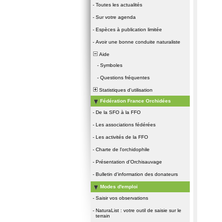
-
Toutes les actualités
-
Sur votre agenda
-
Espèces à publication limitée
-
Avoir une bonne conduite naturaliste
Aide
-
Symboles
-
Questions fréquentes
Statistiques d'utilisation
Fédération France Orchidées
-
De la SFO à la FFO
-
Les associations fédérées
-
Les activités de la FFO
-
Charte de l'orchidophile
-
Présentation d'Orchisauvage
-
Bulletin d'information des donateurs
Modes d'emploi
-
Saisir vos observations
-
NaturaList : votre outil de saisie sur le
terrain