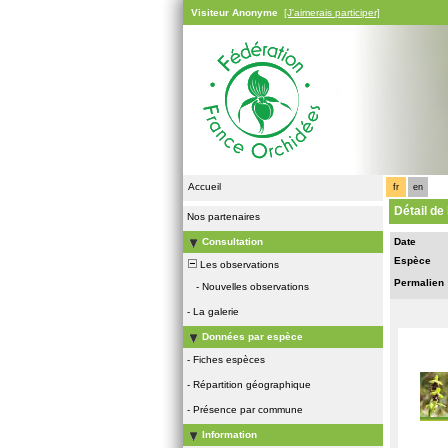
Visiteur Anonyme
[J'aimerais participer]
Accueil
fr
en
Détail de
Nos partenaires
Consultation
Date
Espèce
Les observations
Permalien
-
Nouvelles observations
-
La galerie
Données par espèce
-
Fiches espèces
-
Répartition géographique
-
Présence par commune
Information