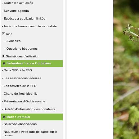
-
Toutes les actualités
-
Sur votre agenda
-
Espèces à publication limitée
-
Avoir une bonne conduite naturaliste
Aide
-
Symboles
-
Questions fréquentes
Statistiques d'utilisation
Fédération France Orchidées
-
De la SFO à la FFO
-
Les associations fédérées
-
Les activités de la FFO
-
Charte de l'orchidophile
-
Présentation d'Orchisauvage
-
Bulletin d'information des donateurs
Modes d'emploi
-
Saisir vos observations
-
NaturaList : votre outil de saisie sur le
terrain