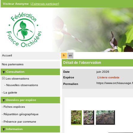
Visiteur Anonyme
[J'aimerais participer]
Accueil
fr
en
Détail de l'observation
Nos partenaires
Consultation
Date
juin 2026
Espèce
Listera cordata
Les observations
Permalien
-
Nouvelles observations
-
La galerie
Données par espèce
-
Fiches espèces
-
Répartition géographique
-
Présence par commune
Information