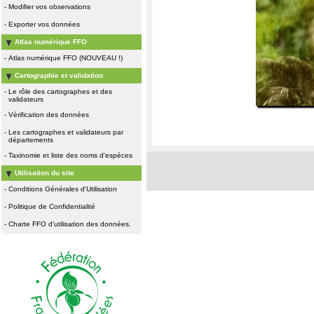
-
Modifier vos observations
-
Exporter vos données
Atlas numérique FFO
-
Atlas numérique FFO (NOUVEAU !)
Cartographie et validation
-
Le rôle des cartographes et des
validateurs
-
Vérification des données
-
Les cartographes et validateurs par
départements
-
Taxinomie et liste des noms d'espèces
Utilisation du site
-
Conditions Générales d'Utilisation
-
Politique de Confidentialité
-
Charte FFO d'utilisation des données.