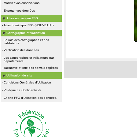
-
Modifier vos observations
-
Exporter vos données
Atlas numérique FFO
-
Atlas numérique FFO (NOUVEAU !)
Cartographie et validation
-
Le rôle des cartographes et des
validateurs
-
Vérification des données
-
Les cartographes et validateurs par
départements
-
Taxinomie et liste des noms d'espèces
Utilisation du site
-
Conditions Générales d'Utilisation
-
Politique de Confidentialité
-
Charte FFO d'utilisation des données.