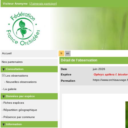
Visiteur Anonyme
[J'aimerais participer]
Accueil
fr
en
Détail de l'observation
Nos partenaires
Consultation
Date
juin 2026
Espèce
Ophrys apifera f. bicolor
Les observations
Permalien
-
Nouvelles observations
-
La galerie
Données par espèce
-
Fiches espèces
-
Répartition géographique
-
Présence par commune
Information