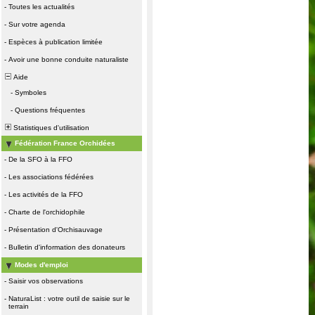
-
Toutes les actualités
-
Sur votre agenda
-
Espèces à publication limitée
-
Avoir une bonne conduite naturaliste
Aide
-
Symboles
-
Questions fréquentes
Statistiques d'utilisation
Fédération France Orchidées
-
De la SFO à la FFO
-
Les associations fédérées
-
Les activités de la FFO
-
Charte de l'orchidophile
-
Présentation d'Orchisauvage
-
Bulletin d'information des donateurs
Modes d'emploi
-
Saisir vos observations
-
NaturaList : votre outil de saisie sur le
terrain