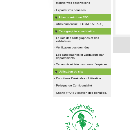
-
Modifier vos observations
-
Exporter vos données
Atlas numérique FFO
-
Atlas numérique FFO (NOUVEAU !)
Cartographie et validation
-
Le rôle des cartographes et des
validateurs
-
Vérification des données
-
Les cartographes et validateurs par
départements
-
Taxinomie et liste des noms d'espèces
Utilisation du site
-
Conditions Générales d'Utilisation
-
Politique de Confidentialité
-
Charte FFO d'utilisation des données.