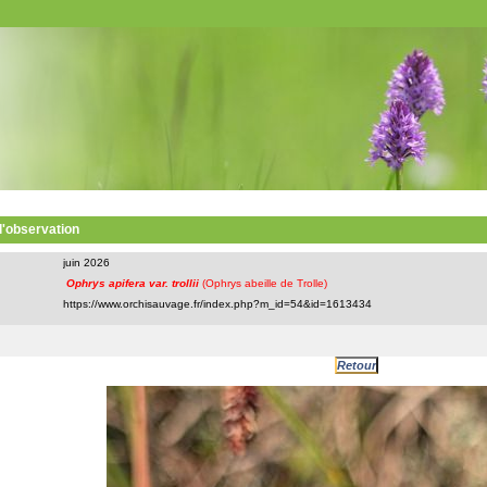
 l'observation
juin 2026
Ophrys apifera var. trollii
(Ophrys abeille de Trolle)