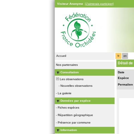
Visiteur Anonyme
[J'aimerais participer]
Accueil
fr
en
Détail de
Nos partenaires
Consultation
Date
Espèce
Les observations
Permalien
-
Nouvelles observations
-
La galerie
Données par espèce
-
Fiches espèces
-
Répartition géographique
-
Présence par commune
Information