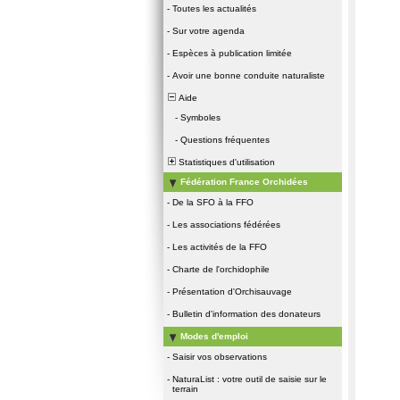
-
Toutes les actualités
-
Sur votre agenda
-
Espèces à publication limitée
-
Avoir une bonne conduite naturaliste
Aide
-
Symboles
-
Questions fréquentes
Statistiques d'utilisation
Fédération France Orchidées
-
De la SFO à la FFO
-
Les associations fédérées
-
Les activités de la FFO
-
Charte de l'orchidophile
-
Présentation d'Orchisauvage
-
Bulletin d'information des donateurs
Modes d'emploi
-
Saisir vos observations
-
NaturaList : votre outil de saisie sur le
terrain