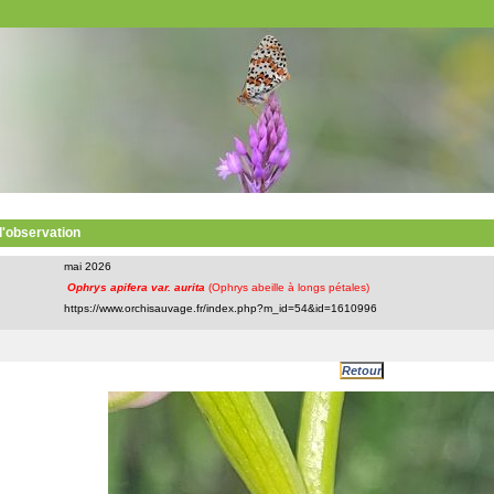
 l'observation
mai 2026
Ophrys apifera var. aurita
(Ophrys abeille à longs pétales)