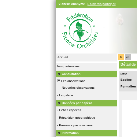
Visiteur Anonyme
[J'aimerais participer]
Accueil
fr
en
Détail de
Nos partenaires
Consultation
Date
Espèce
Les observations
Permalien
-
Nouvelles observations
-
La galerie
Données par espèce
-
Fiches espèces
-
Répartition géographique
-
Présence par commune
Information