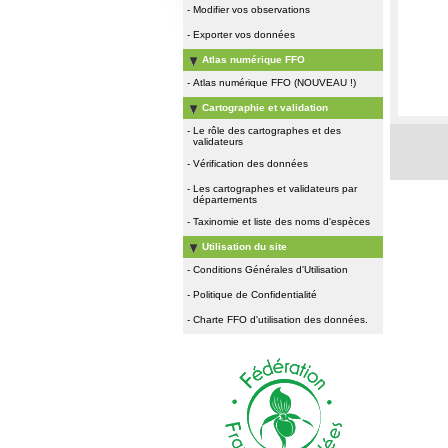
-
Modifier vos observations
-
Exporter vos données
Atlas numérique FFO
-
Atlas numérique FFO (NOUVEAU !)
Cartographie et validation
-
Le rôle des cartographes et des
validateurs
-
Vérification des données
-
Les cartographes et validateurs par
départements
-
Taxinomie et liste des noms d'espèces
Utilisation du site
-
Conditions Générales d'Utilisation
-
Politique de Confidentialité
-
Charte FFO d'utilisation des données.