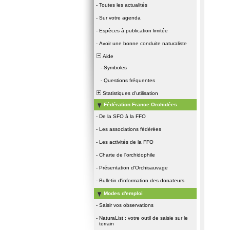
-
Toutes les actualités
-
Sur votre agenda
-
Espèces à publication limitée
-
Avoir une bonne conduite naturaliste
Aide
-
Symboles
-
Questions fréquentes
Statistiques d'utilisation
Fédération France Orchidées
-
De la SFO à la FFO
-
Les associations fédérées
-
Les activités de la FFO
-
Charte de l'orchidophile
-
Présentation d'Orchisauvage
-
Bulletin d'information des donateurs
Modes d'emploi
-
Saisir vos observations
-
NaturaList : votre outil de saisie sur le
terrain