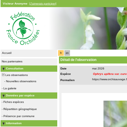
Visiteur Anonyme
[J'aimerais participer]
Accueil
fr
en
Détail de l'observation
Nos partenaires
Consultation
Date
mai 2026
Espèce
Ophrys apifera var. curvi
Les observations
Permalien
-
Nouvelles observations
-
La galerie
Données par espèce
-
Fiches espèces
-
Répartition géographique
-
Présence par commune
Information