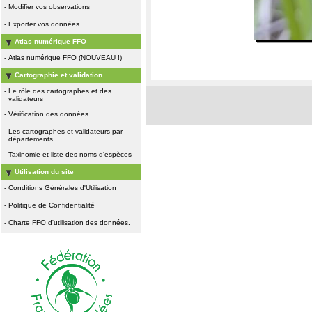
-
Modifier vos observations
-
Exporter vos données
Atlas numérique FFO
-
Atlas numérique FFO (NOUVEAU !)
Cartographie et validation
-
Le rôle des cartographes et des
validateurs
-
Vérification des données
-
Les cartographes et validateurs par
départements
-
Taxinomie et liste des noms d'espèces
Utilisation du site
-
Conditions Générales d'Utilisation
-
Politique de Confidentialité
-
Charte FFO d'utilisation des données.