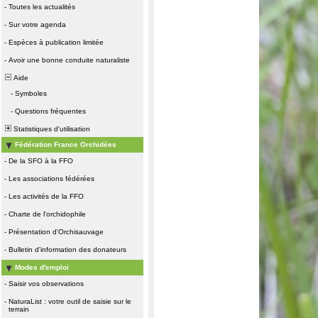
-
Toutes les actualités
-
Sur votre agenda
-
Espèces à publication limitée
-
Avoir une bonne conduite naturaliste
Aide
-
Symboles
-
Questions fréquentes
Statistiques d'utilisation
Fédération France Orchidées
-
De la SFO à la FFO
-
Les associations fédérées
-
Les activités de la FFO
-
Charte de l'orchidophile
-
Présentation d'Orchisauvage
-
Bulletin d'information des donateurs
Modes d'emploi
-
Saisir vos observations
-
NaturaList : votre outil de saisie sur le
terrain