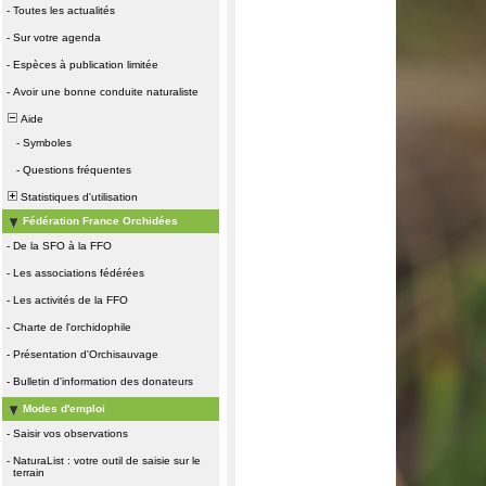
-
Toutes les actualités
-
Sur votre agenda
-
Espèces à publication limitée
-
Avoir une bonne conduite naturaliste
Aide
-
Symboles
-
Questions fréquentes
Statistiques d'utilisation
Fédération France Orchidées
-
De la SFO à la FFO
-
Les associations fédérées
-
Les activités de la FFO
-
Charte de l'orchidophile
-
Présentation d'Orchisauvage
-
Bulletin d'information des donateurs
Modes d'emploi
-
Saisir vos observations
-
NaturaList : votre outil de saisie sur le
terrain