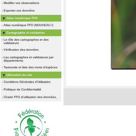
-
Modifier vos observations
-
Exporter vos données
Atlas numérique FFO
-
Atlas numérique FFO (NOUVEAU !)
Cartographie et validation
-
Le rôle des cartographes et des
validateurs
-
Vérification des données
-
Les cartographes et validateurs par
départements
-
Taxinomie et liste des noms d'espèces
Utilisation du site
-
Conditions Générales d'Utilisation
-
Politique de Confidentialité
-
Charte FFO d'utilisation des données.