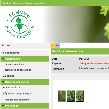
Visiteur Anonyme
[J'aimerais participer]
Accueil
fr
en
Détail de l'observation
Nos partenaires
Consultation
Date
mai 2026
Espèce
Dactylorhiza cyrnea
(Dac
Les observations
Permalien
-
Nouvelles observations
-
La galerie
Données par espèce
-
Fiches espèces
-
Répartition géographique
-
Présence par commune
Information