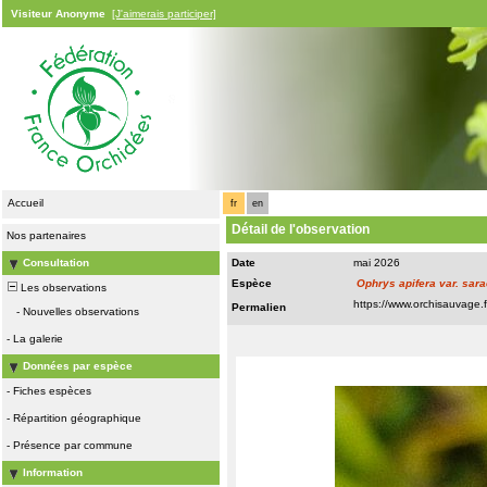
Visiteur Anonyme
[J'aimerais participer]
Accueil
fr
en
Détail de l'observation
Nos partenaires
Consultation
Date
mai 2026
Espèce
Ophrys apifera var. sar
Les observations
Permalien
-
Nouvelles observations
-
La galerie
Données par espèce
-
Fiches espèces
-
Répartition géographique
-
Présence par commune
Information