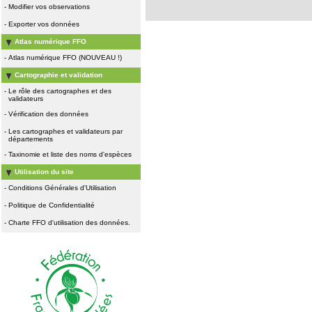
-
Modifier vos observations
-
Exporter vos données
Atlas numérique FFO
-
Atlas numérique FFO (NOUVEAU !)
Cartographie et validation
-
Le rôle des cartographes et des
validateurs
-
Vérification des données
-
Les cartographes et validateurs par
départements
-
Taxinomie et liste des noms d'espèces
Utilisation du site
-
Conditions Générales d'Utilisation
-
Politique de Confidentialité
-
Charte FFO d'utilisation des données.