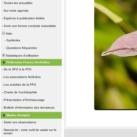
-
Toutes les actualités
-
Sur votre agenda
-
Espèces à publication limitée
-
Avoir une bonne conduite naturaliste
Aide
-
Symboles
-
Questions fréquentes
Statistiques d'utilisation
Fédération France Orchidées
-
De la SFO à la FFO
-
Les associations fédérées
-
Les activités de la FFO
-
Charte de l'orchidophile
-
Présentation d'Orchisauvage
-
Bulletin d'information des donateurs
Modes d'emploi
-
Saisir vos observations
-
NaturaList : votre outil de saisie sur le
terrain