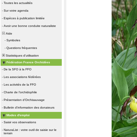
-
Toutes les actualités
-
Sur votre agenda
-
Espèces à publication limitée
-
Avoir une bonne conduite naturaliste
Aide
-
Symboles
-
Questions fréquentes
Statistiques d'utilisation
Fédération France Orchidées
-
De la SFO à la FFO
-
Les associations fédérées
-
Les activités de la FFO
-
Charte de l'orchidophile
-
Présentation d'Orchisauvage
-
Bulletin d'information des donateurs
Modes d'emploi
-
Saisir vos observations
-
NaturaList : votre outil de saisie sur le
terrain