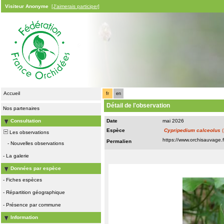
Visiteur Anonyme
[J'aimerais participer]
Accueil
fr
en
Détail de l'observation
Nos partenaires
Consultation
Date
mai 2026
Espèce
Cypripedium calceolus
(
Les observations
Permalien
-
Nouvelles observations
-
La galerie
Données par espèce
-
Fiches espèces
-
Répartition géographique
-
Présence par commune
Information