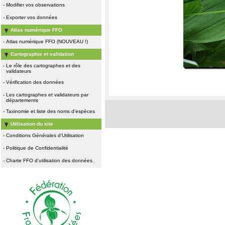
-
Modifier vos observations
-
Exporter vos données
Atlas numérique FFO
-
Atlas numérique FFO (NOUVEAU !)
Cartographie et validation
-
Le rôle des cartographes et des
validateurs
-
Vérification des données
-
Les cartographes et validateurs par
départements
-
Taxinomie et liste des noms d'espèces
Utilisation du site
-
Conditions Générales d'Utilisation
-
Politique de Confidentialité
-
Charte FFO d'utilisation des données.