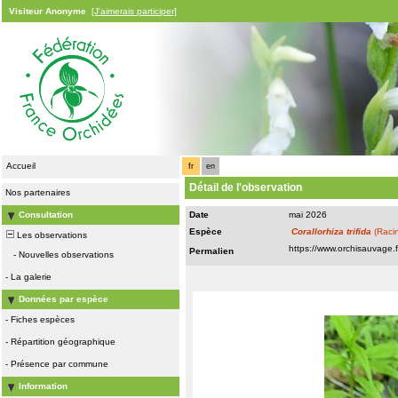
Visiteur Anonyme
[J'aimerais participer]
Accueil
fr
en
Détail de l'observation
Nos partenaires
Consultation
Date
mai 2026
Espèce
Corallorhiza trifida
(Racin
Les observations
Permalien
-
Nouvelles observations
-
La galerie
Données par espèce
-
Fiches espèces
-
Répartition géographique
-
Présence par commune
Information