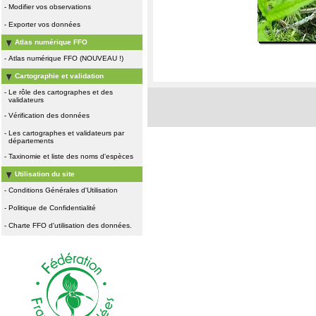
-
Modifier vos observations
-
Exporter vos données
Atlas numérique FFO
-
Atlas numérique FFO (NOUVEAU !)
Cartographie et validation
-
Le rôle des cartographes et des
validateurs
-
Vérification des données
-
Les cartographes et validateurs par
départements
-
Taxinomie et liste des noms d'espèces
Utilisation du site
-
Conditions Générales d'Utilisation
-
Politique de Confidentialité
-
Charte FFO d'utilisation des données.