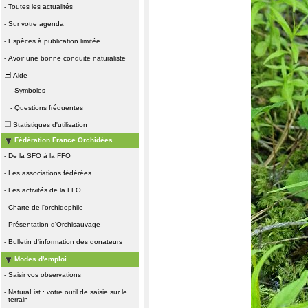
-
Toutes les actualités
-
Sur votre agenda
-
Espèces à publication limitée
-
Avoir une bonne conduite naturaliste
Aide
-
Symboles
-
Questions fréquentes
Statistiques d'utilisation
Fédération France Orchidées
-
De la SFO à la FFO
-
Les associations fédérées
-
Les activités de la FFO
-
Charte de l'orchidophile
-
Présentation d'Orchisauvage
-
Bulletin d'information des donateurs
Modes d'emploi
-
Saisir vos observations
-
NaturaList : votre outil de saisie sur le
terrain