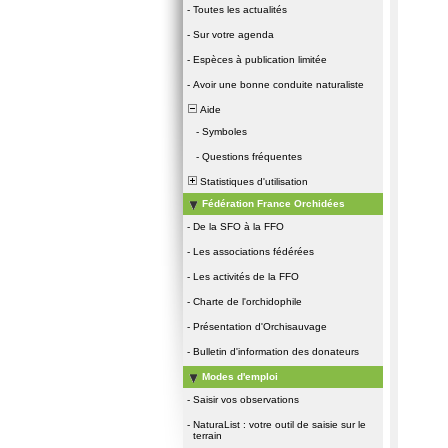
-
Toutes les actualités
-
Sur votre agenda
-
Espèces à publication limitée
-
Avoir une bonne conduite naturaliste
Aide
-
Symboles
-
Questions fréquentes
Statistiques d'utilisation
Fédération France Orchidées
-
De la SFO à la FFO
-
Les associations fédérées
-
Les activités de la FFO
-
Charte de l'orchidophile
-
Présentation d'Orchisauvage
-
Bulletin d'information des donateurs
Modes d'emploi
-
Saisir vos observations
-
NaturaList : votre outil de saisie sur le
terrain