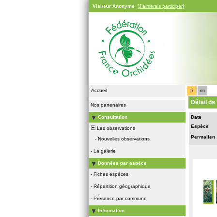
Visiteur Anonyme
[J'aimerais participer]
Accueil
fr
en
Détail de
Nos partenaires
Consultation
Date
Espèce
Les observations
Permalien
-
Nouvelles observations
-
La galerie
Données par espèce
-
Fiches espèces
-
Répartition géographique
-
Présence par commune
Information