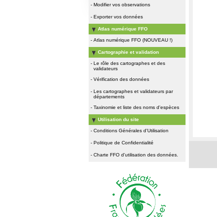
-
Modifier vos observations
-
Exporter vos données
Atlas numérique FFO
-
Atlas numérique FFO (NOUVEAU !)
Cartographie et validation
-
Le rôle des cartographes et des
validateurs
-
Vérification des données
-
Les cartographes et validateurs par
départements
-
Taxinomie et liste des noms d'espèces
Utilisation du site
-
Conditions Générales d'Utilisation
-
Politique de Confidentialité
-
Charte FFO d'utilisation des données.