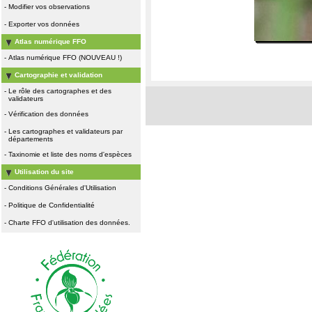
-
Modifier vos observations
-
Exporter vos données
Atlas numérique FFO
-
Atlas numérique FFO (NOUVEAU !)
Cartographie et validation
-
Le rôle des cartographes et des
validateurs
-
Vérification des données
-
Les cartographes et validateurs par
départements
-
Taxinomie et liste des noms d'espèces
Utilisation du site
-
Conditions Générales d'Utilisation
-
Politique de Confidentialité
-
Charte FFO d'utilisation des données.