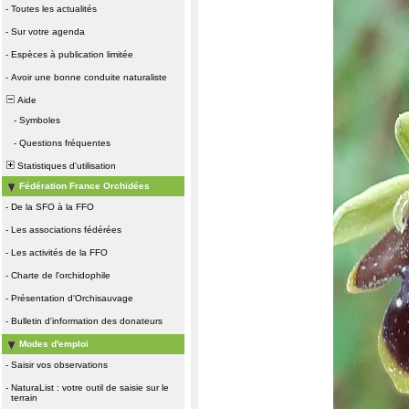
-
Toutes les actualités
-
Sur votre agenda
-
Espèces à publication limitée
-
Avoir une bonne conduite naturaliste
Aide
-
Symboles
-
Questions fréquentes
Statistiques d'utilisation
Fédération France Orchidées
-
De la SFO à la FFO
-
Les associations fédérées
-
Les activités de la FFO
-
Charte de l'orchidophile
-
Présentation d'Orchisauvage
-
Bulletin d'information des donateurs
Modes d'emploi
-
Saisir vos observations
-
NaturaList : votre outil de saisie sur le
terrain