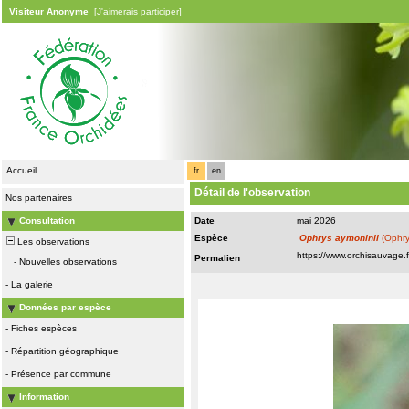
Visiteur Anonyme
[J'aimerais participer]
Accueil
fr
en
Détail de l'observation
Nos partenaires
Consultation
Date
mai 2026
Espèce
Ophrys aymoninii
(Ophry
Les observations
Permalien
-
Nouvelles observations
-
La galerie
Données par espèce
-
Fiches espèces
-
Répartition géographique
-
Présence par commune
Information