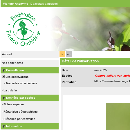
Visiteur Anonyme
[J'aimerais participer]
Accueil
fr
en
Détail de l'observation
Nos partenaires
Consultation
Date
mai 2025
Espèce
Ophrys apifera var. auri
Les observations
Permalien
-
Nouvelles observations
-
La galerie
Données par espèce
-
Fiches espèces
-
Répartition géographique
-
Présence par commune
Information