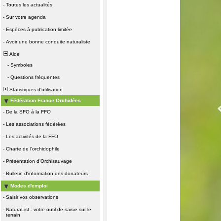
-
Toutes les actualités
-
Sur votre agenda
-
Espèces à publication limitée
-
Avoir une bonne conduite naturaliste
Aide
-
Symboles
-
Questions fréquentes
Statistiques d'utilisation
Fédération France Orchidées
-
De la SFO à la FFO
-
Les associations fédérées
-
Les activités de la FFO
-
Charte de l'orchidophile
-
Présentation d'Orchisauvage
-
Bulletin d'information des donateurs
Modes d'emploi
-
Saisir vos observations
-
NaturaList : votre outil de saisie sur le
terrain