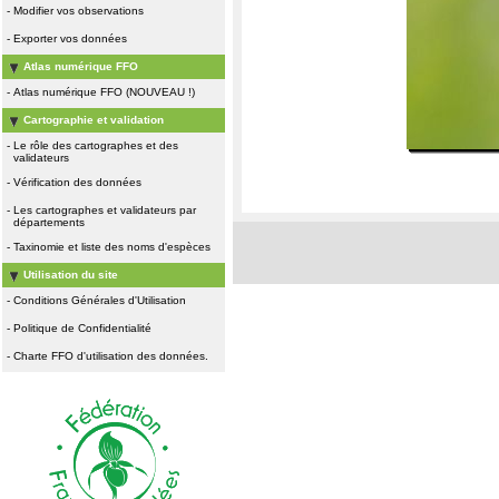
-
Modifier vos observations
-
Exporter vos données
Atlas numérique FFO
-
Atlas numérique FFO (NOUVEAU !)
Cartographie et validation
-
Le rôle des cartographes et des
validateurs
-
Vérification des données
-
Les cartographes et validateurs par
départements
-
Taxinomie et liste des noms d'espèces
Utilisation du site
-
Conditions Générales d'Utilisation
-
Politique de Confidentialité
-
Charte FFO d'utilisation des données.