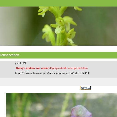
 l'observation
juin 2024
Ophrys apifera var. aurita
(Ophrys abeille à longs pétales)