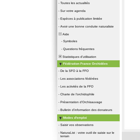
-
Toutes les actualités
-
Sur votre agenda
-
Espèces à publication limitée
-
Avoir une bonne conduite naturaliste
Aide
-
Symboles
-
Questions fréquentes
Statistiques d'utilisation
Fédération France Orchidées
-
De la SFO à la FFO
-
Les associations fédérées
-
Les activités de la FFO
-
Charte de l'orchidophile
-
Présentation d'Orchisauvage
-
Bulletin d'information des donateurs
Modes d'emploi
-
Saisir vos observations
-
NaturaList : votre outil de saisie sur le
terrain