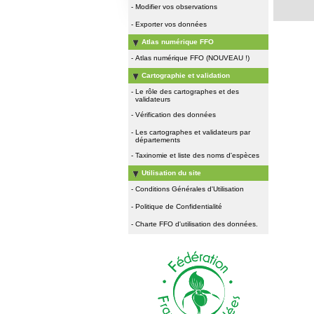
-
Modifier vos observations
-
Exporter vos données
Atlas numérique FFO
-
Atlas numérique FFO (NOUVEAU !)
Cartographie et validation
-
Le rôle des cartographes et des
validateurs
-
Vérification des données
-
Les cartographes et validateurs par
départements
-
Taxinomie et liste des noms d'espèces
Utilisation du site
-
Conditions Générales d'Utilisation
-
Politique de Confidentialité
-
Charte FFO d'utilisation des données.