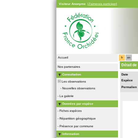
Visiteur Anonyme
[J'aimerais participer]
Accueil
fr
en
Détail de
Nos partenaires
Consultation
Date
Espèce
Les observations
Permalien
-
Nouvelles observations
-
La galerie
Données par espèce
-
Fiches espèces
-
Répartition géographique
-
Présence par commune
Information