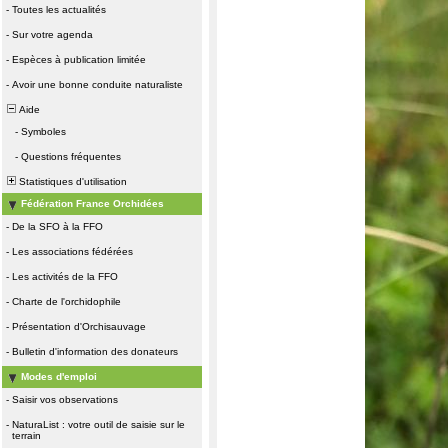
-
Toutes les actualités
-
Sur votre agenda
-
Espèces à publication limitée
-
Avoir une bonne conduite naturaliste
Aide
-
Symboles
-
Questions fréquentes
Statistiques d'utilisation
Fédération France Orchidées
-
De la SFO à la FFO
-
Les associations fédérées
-
Les activités de la FFO
-
Charte de l'orchidophile
-
Présentation d'Orchisauvage
-
Bulletin d'information des donateurs
Modes d'emploi
-
Saisir vos observations
-
NaturaList : votre outil de saisie sur le
terrain