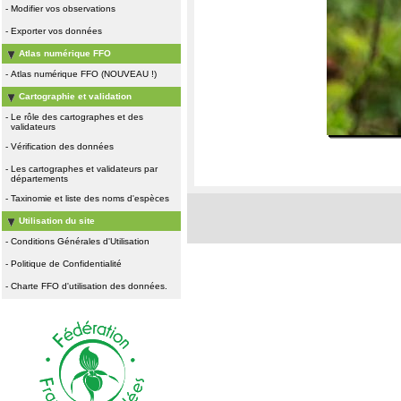
-
Modifier vos observations
-
Exporter vos données
Atlas numérique FFO
-
Atlas numérique FFO (NOUVEAU !)
Cartographie et validation
-
Le rôle des cartographes et des
validateurs
-
Vérification des données
-
Les cartographes et validateurs par
départements
-
Taxinomie et liste des noms d'espèces
Utilisation du site
-
Conditions Générales d'Utilisation
-
Politique de Confidentialité
-
Charte FFO d'utilisation des données.