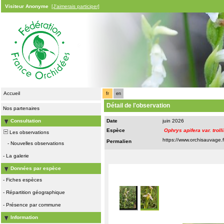
Visiteur Anonyme
[J'aimerais participer]
Accueil
fr
en
Détail de l'observation
Nos partenaires
Consultation
Date
juin 2026
Espèce
Ophrys apifera var. trolli
Les observations
Permalien
-
Nouvelles observations
-
La galerie
Données par espèce
-
Fiches espèces
-
Répartition géographique
-
Présence par commune
Information