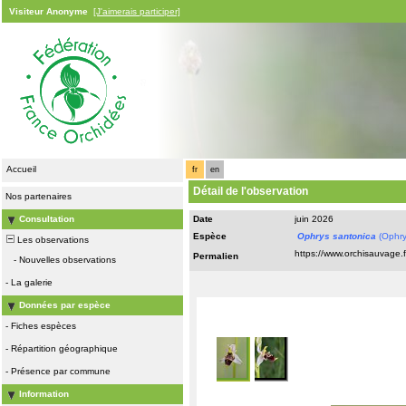
Visiteur Anonyme
[J'aimerais participer]
Accueil
fr
en
Détail de l'observation
Nos partenaires
Consultation
Date
juin 2026
Espèce
Ophrys santonica
(Ophry
Les observations
Permalien
-
Nouvelles observations
-
La galerie
Données par espèce
-
Fiches espèces
-
Répartition géographique
-
Présence par commune
Information