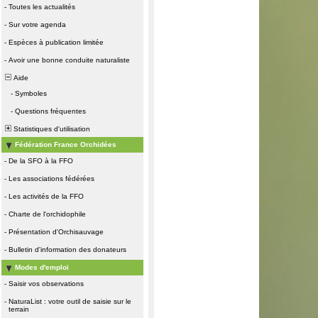
-
Toutes les actualités
-
Sur votre agenda
-
Espèces à publication limitée
-
Avoir une bonne conduite naturaliste
Aide
-
Symboles
-
Questions fréquentes
Statistiques d'utilisation
Fédération France Orchidées
-
De la SFO à la FFO
-
Les associations fédérées
-
Les activités de la FFO
-
Charte de l'orchidophile
-
Présentation d'Orchisauvage
-
Bulletin d'information des donateurs
Modes d'emploi
-
Saisir vos observations
-
NaturaList : votre outil de saisie sur le
terrain