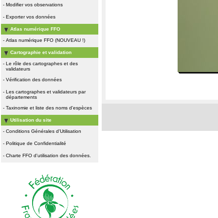
-
Modifier vos observations
-
Exporter vos données
Atlas numérique FFO
-
Atlas numérique FFO (NOUVEAU !)
Cartographie et validation
-
Le rôle des cartographes et des
validateurs
-
Vérification des données
-
Les cartographes et validateurs par
départements
-
Taxinomie et liste des noms d'espèces
Utilisation du site
-
Conditions Générales d'Utilisation
-
Politique de Confidentialité
-
Charte FFO d'utilisation des données.