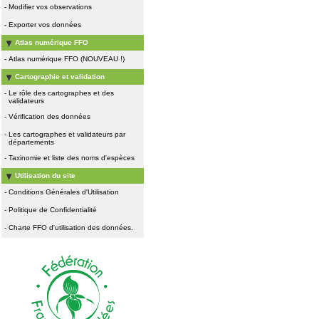
-
Modifier vos observations
-
Exporter vos données
Atlas numérique FFO
-
Atlas numérique FFO (NOUVEAU !)
Cartographie et validation
-
Le rôle des cartographes et des
validateurs
-
Vérification des données
-
Les cartographes et validateurs par
départements
-
Taxinomie et liste des noms d'espèces
Utilisation du site
-
Conditions Générales d'Utilisation
-
Politique de Confidentialité
-
Charte FFO d'utilisation des données.