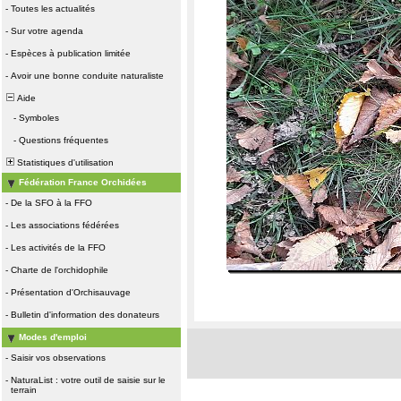
-
Toutes les actualités
-
Sur votre agenda
-
Espèces à publication limitée
-
Avoir une bonne conduite naturaliste
Aide
-
Symboles
-
Questions fréquentes
Statistiques d'utilisation
Fédération France Orchidées
-
De la SFO à la FFO
-
Les associations fédérées
-
Les activités de la FFO
-
Charte de l'orchidophile
-
Présentation d'Orchisauvage
-
Bulletin d'information des donateurs
Modes d'emploi
-
Saisir vos observations
-
NaturaList : votre outil de saisie sur le
terrain