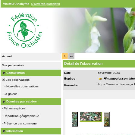
Visiteur Anonyme
[J'aimerais participer]
Accueil
fr
en
Détail de l'observation
Nos partenaires
Consultation
Date
novembre 2024
Espèce
Himantoglossum hir
Les observations
Permalien
-
Nouvelles observations
-
La galerie
Données par espèce
-
Fiches espèces
-
Répartition géographique
-
Présence par commune
Information