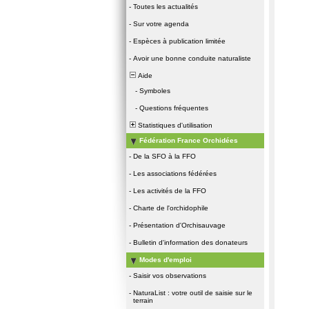
-
Toutes les actualités
-
Sur votre agenda
-
Espèces à publication limitée
-
Avoir une bonne conduite naturaliste
Aide
-
Symboles
-
Questions fréquentes
Statistiques d'utilisation
Fédération France Orchidées
-
De la SFO à la FFO
-
Les associations fédérées
-
Les activités de la FFO
-
Charte de l'orchidophile
-
Présentation d'Orchisauvage
-
Bulletin d'information des donateurs
Modes d'emploi
-
Saisir vos observations
-
NaturaList : votre outil de saisie sur le
terrain