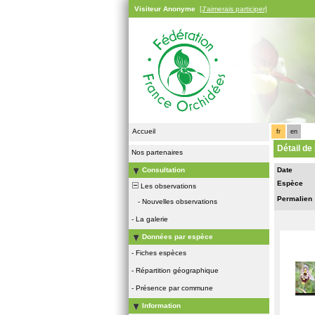
Visiteur Anonyme
[J'aimerais participer]
Accueil
fr
en
Détail de
Nos partenaires
Consultation
Date
Espèce
Les observations
Permalien
-
Nouvelles observations
-
La galerie
Données par espèce
-
Fiches espèces
-
Répartition géographique
-
Présence par commune
Information