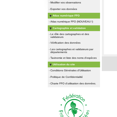
-
Modifier vos observations
-
Exporter vos données
Atlas numérique FFO
-
Atlas numérique FFO (NOUVEAU !)
Cartographie et validation
-
Le rôle des cartographes et des
validateurs
-
Vérification des données
-
Les cartographes et validateurs par
départements
-
Taxinomie et liste des noms d'espèces
Utilisation du site
-
Conditions Générales d'Utilisation
-
Politique de Confidentialité
-
Charte FFO d'utilisation des données.