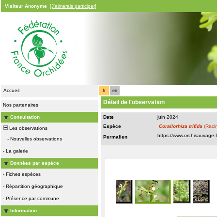
Visiteur Anonyme
[J'aimerais participer]
Accueil
fr
en
Détail de l'observation
Nos partenaires
Consultation
Date
juin 2024
Espèce
Corallorhiza trifida
(Racin
Les observations
Permalien
-
Nouvelles observations
-
La galerie
Données par espèce
-
Fiches espèces
-
Répartition géographique
-
Présence par commune
Information