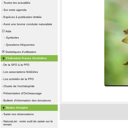
-
Toutes les actualités
-
Sur votre agenda
-
Espèces à publication limitée
-
Avoir une bonne conduite naturaliste
Aide
-
Symboles
-
Questions fréquentes
Statistiques d'utilisation
Fédération France Orchidées
-
De la SFO à la FFO
-
Les associations fédérées
-
Les activités de la FFO
-
Charte de l'orchidophile
-
Présentation d'Orchisauvage
-
Bulletin d'information des donateurs
Modes d'emploi
-
Saisir vos observations
-
NaturaList : votre outil de saisie sur le
terrain