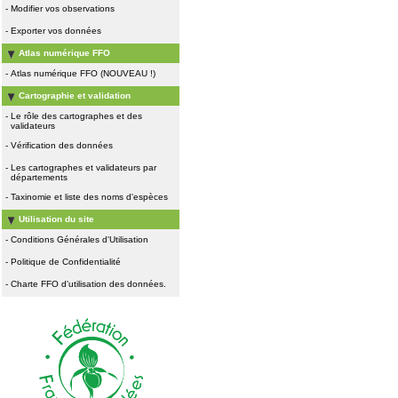
-
Modifier vos observations
-
Exporter vos données
Atlas numérique FFO
-
Atlas numérique FFO (NOUVEAU !)
Cartographie et validation
-
Le rôle des cartographes et des
validateurs
-
Vérification des données
-
Les cartographes et validateurs par
départements
-
Taxinomie et liste des noms d'espèces
Utilisation du site
-
Conditions Générales d'Utilisation
-
Politique de Confidentialité
-
Charte FFO d'utilisation des données.