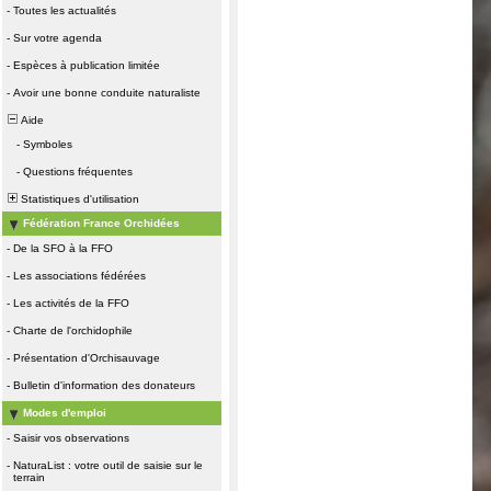
-
Toutes les actualités
-
Sur votre agenda
-
Espèces à publication limitée
-
Avoir une bonne conduite naturaliste
Aide
-
Symboles
-
Questions fréquentes
Statistiques d'utilisation
Fédération France Orchidées
-
De la SFO à la FFO
-
Les associations fédérées
-
Les activités de la FFO
-
Charte de l'orchidophile
-
Présentation d'Orchisauvage
-
Bulletin d'information des donateurs
Modes d'emploi
-
Saisir vos observations
-
NaturaList : votre outil de saisie sur le
terrain