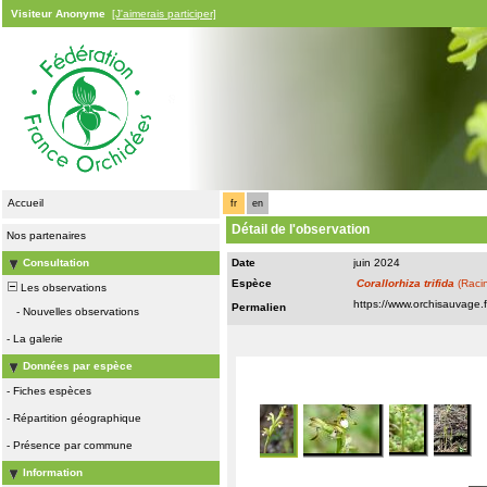
Visiteur Anonyme
[J'aimerais participer]
Accueil
fr
en
Détail de l'observation
Nos partenaires
Consultation
Date
juin 2024
Espèce
Corallorhiza trifida
(Racin
Les observations
Permalien
-
Nouvelles observations
-
La galerie
Données par espèce
-
Fiches espèces
-
Répartition géographique
-
Présence par commune
Information