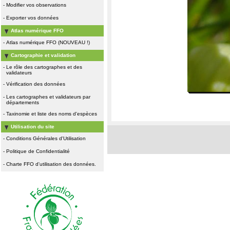
-
Modifier vos observations
-
Exporter vos données
Atlas numérique FFO
-
Atlas numérique FFO (NOUVEAU !)
Cartographie et validation
-
Le rôle des cartographes et des
validateurs
-
Vérification des données
-
Les cartographes et validateurs par
départements
-
Taxinomie et liste des noms d'espèces
Utilisation du site
-
Conditions Générales d'Utilisation
-
Politique de Confidentialité
-
Charte FFO d'utilisation des données.