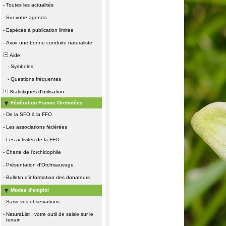
-
Toutes les actualités
-
Sur votre agenda
-
Espèces à publication limitée
-
Avoir une bonne conduite naturaliste
Aide
-
Symboles
-
Questions fréquentes
Statistiques d'utilisation
Fédération France Orchidées
-
De la SFO à la FFO
-
Les associations fédérées
-
Les activités de la FFO
-
Charte de l'orchidophile
-
Présentation d'Orchisauvage
-
Bulletin d'information des donateurs
Modes d'emploi
-
Saisir vos observations
-
NaturaList : votre outil de saisie sur le
terrain