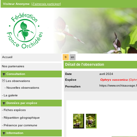
Visiteur Anonyme
[J'aimerais participer]
Accueil
fr
en
Détail de l'observation
Nos partenaires
Consultation
Date
avril 2024
Espèce
Ophrys vasconica
(Ophr
Les observations
Permalien
-
Nouvelles observations
-
La galerie
Données par espèce
-
Fiches espèces
-
Répartition géographique
-
Présence par commune
Information