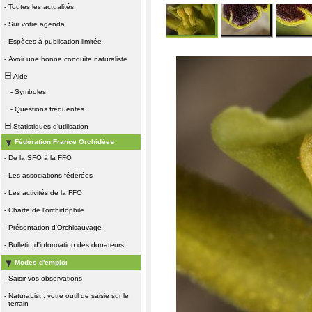
-
Toutes les actualités
-
Sur votre agenda
-
Espèces à publication limitée
-
Avoir une bonne conduite naturaliste
Aide
-
Symboles
-
Questions fréquentes
Statistiques d'utilisation
Fédération France Orchidées
-
De la SFO à la FFO
-
Les associations fédérées
-
Les activités de la FFO
-
Charte de l'orchidophile
-
Présentation d'Orchisauvage
-
Bulletin d'information des donateurs
Modes d'emploi
-
Saisir vos observations
-
NaturaList : votre outil de saisie sur le
terrain