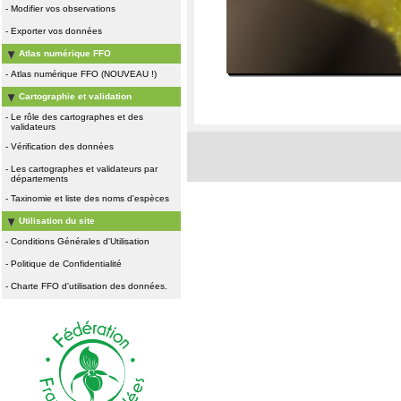
-
Modifier vos observations
-
Exporter vos données
Atlas numérique FFO
-
Atlas numérique FFO (NOUVEAU !)
Cartographie et validation
-
Le rôle des cartographes et des
validateurs
-
Vérification des données
-
Les cartographes et validateurs par
départements
-
Taxinomie et liste des noms d'espèces
Utilisation du site
-
Conditions Générales d'Utilisation
-
Politique de Confidentialité
-
Charte FFO d'utilisation des données.