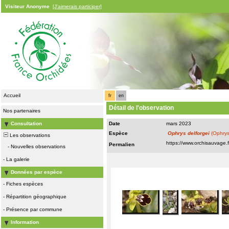
Visiteur Anonyme
[J'aimerais participer]
Accueil
fr
en
Détail de l'observation
Nos partenaires
Consultation
Date
mars 2023
Espèce
Ophrys delforgei
(Ophrys
Les observations
Permalien
-
Nouvelles observations
-
La galerie
Données par espèce
-
Fiches espèces
-
Répartition géographique
-
Présence par commune
Information