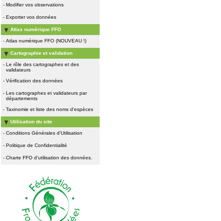
-
Modifier vos observations
-
Exporter vos données
Atlas numérique FFO
-
Atlas numérique FFO (NOUVEAU !)
Cartographie et validation
-
Le rôle des cartographes et des
validateurs
-
Vérification des données
-
Les cartographes et validateurs par
départements
-
Taxinomie et liste des noms d'espèces
Utilisation du site
-
Conditions Générales d'Utilisation
-
Politique de Confidentialité
-
Charte FFO d'utilisation des données.