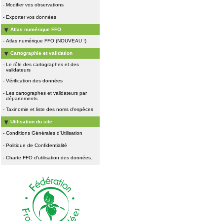
-
Modifier vos observations
-
Exporter vos données
Atlas numérique FFO
-
Atlas numérique FFO (NOUVEAU !)
Cartographie et validation
-
Le rôle des cartographes et des
validateurs
-
Vérification des données
-
Les cartographes et validateurs par
départements
-
Taxinomie et liste des noms d'espèces
Utilisation du site
-
Conditions Générales d'Utilisation
-
Politique de Confidentialité
-
Charte FFO d'utilisation des données.