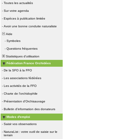
-
Toutes les actualités
-
Sur votre agenda
-
Espèces à publication limitée
-
Avoir une bonne conduite naturaliste
Aide
-
Symboles
-
Questions fréquentes
Statistiques d'utilisation
Fédération France Orchidées
-
De la SFO à la FFO
-
Les associations fédérées
-
Les activités de la FFO
-
Charte de l'orchidophile
-
Présentation d'Orchisauvage
-
Bulletin d'information des donateurs
Modes d'emploi
-
Saisir vos observations
-
NaturaList : votre outil de saisie sur le
terrain