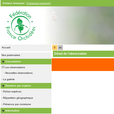
Visiteur Anonyme
[J'aimerais participer]
Accueil
fr
en
Détail de l'observation
Nos partenaires
Consultation
Les observations
-
Nouvelles observations
-
La galerie
Données par espèce
-
Fiches espèces
-
Répartition géographique
-
Présence par commune
Information