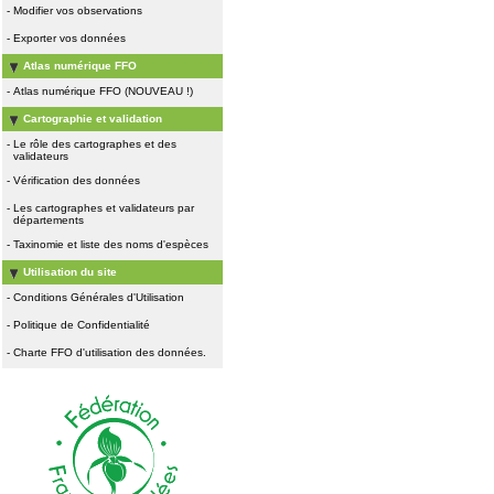
-
Modifier vos observations
-
Exporter vos données
Atlas numérique FFO
-
Atlas numérique FFO (NOUVEAU !)
Cartographie et validation
-
Le rôle des cartographes et des
validateurs
-
Vérification des données
-
Les cartographes et validateurs par
départements
-
Taxinomie et liste des noms d'espèces
Utilisation du site
-
Conditions Générales d'Utilisation
-
Politique de Confidentialité
-
Charte FFO d'utilisation des données.