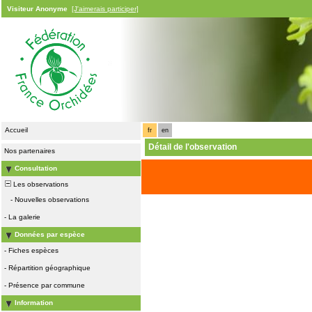
Visiteur Anonyme
[J'aimerais participer]
Accueil
fr
en
Détail de l'observation
Nos partenaires
Consultation
Les observations
-
Nouvelles observations
-
La galerie
Données par espèce
-
Fiches espèces
-
Répartition géographique
-
Présence par commune
Information