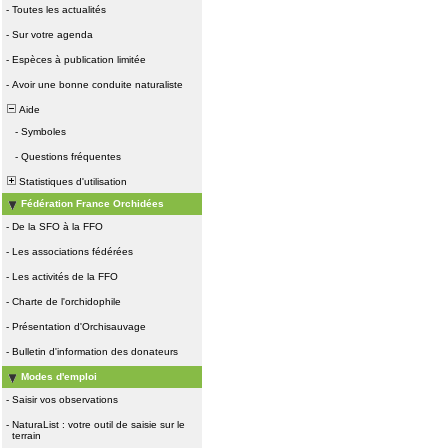
-
Toutes les actualités
-
Sur votre agenda
-
Espèces à publication limitée
-
Avoir une bonne conduite naturaliste
Aide
-
Symboles
-
Questions fréquentes
Statistiques d'utilisation
Fédération France Orchidées
-
De la SFO à la FFO
-
Les associations fédérées
-
Les activités de la FFO
-
Charte de l'orchidophile
-
Présentation d'Orchisauvage
-
Bulletin d'information des donateurs
Modes d'emploi
-
Saisir vos observations
-
NaturaList : votre outil de saisie sur le
terrain