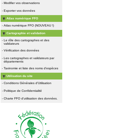
-
Modifier vos observations
-
Exporter vos données
Atlas numérique FFO
-
Atlas numérique FFO (NOUVEAU !)
Cartographie et validation
-
Le rôle des cartographes et des
validateurs
-
Vérification des données
-
Les cartographes et validateurs par
départements
-
Taxinomie et liste des noms d'espèces
Utilisation du site
-
Conditions Générales d'Utilisation
-
Politique de Confidentialité
-
Charte FFO d'utilisation des données.