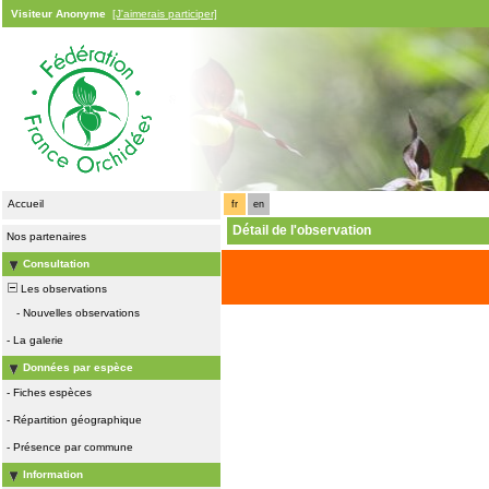
Visiteur Anonyme
[J'aimerais participer]
Accueil
fr
en
Détail de l'observation
Nos partenaires
Consultation
Les observations
-
Nouvelles observations
-
La galerie
Données par espèce
-
Fiches espèces
-
Répartition géographique
-
Présence par commune
Information