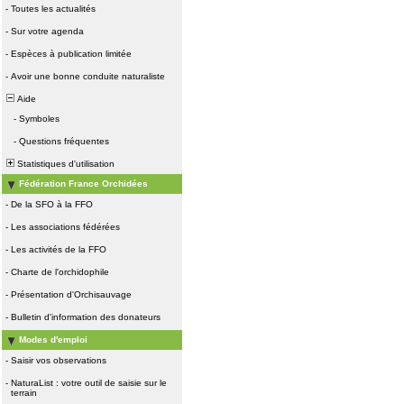
-
Toutes les actualités
-
Sur votre agenda
-
Espèces à publication limitée
-
Avoir une bonne conduite naturaliste
Aide
-
Symboles
-
Questions fréquentes
Statistiques d'utilisation
Fédération France Orchidées
-
De la SFO à la FFO
-
Les associations fédérées
-
Les activités de la FFO
-
Charte de l'orchidophile
-
Présentation d'Orchisauvage
-
Bulletin d'information des donateurs
Modes d'emploi
-
Saisir vos observations
-
NaturaList : votre outil de saisie sur le
terrain