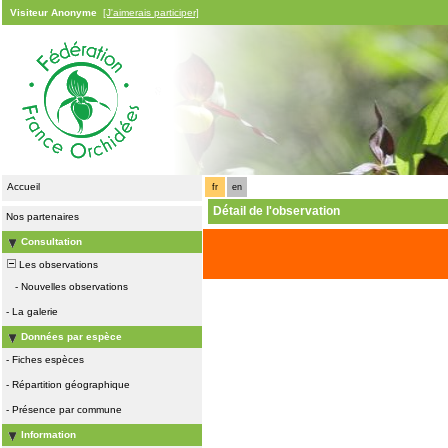
Visiteur Anonyme
[J'aimerais participer]
Accueil
fr
en
Détail de l'observation
Nos partenaires
Consultation
Les observations
-
Nouvelles observations
-
La galerie
Données par espèce
-
Fiches espèces
-
Répartition géographique
-
Présence par commune
Information