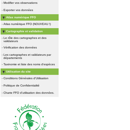
-
Modifier vos observations
-
Exporter vos données
Atlas numérique FFO
-
Atlas numérique FFO (NOUVEAU !)
Cartographie et validation
-
Le rôle des cartographes et des
validateurs
-
Vérification des données
-
Les cartographes et validateurs par
départements
-
Taxinomie et liste des noms d'espèces
Utilisation du site
-
Conditions Générales d'Utilisation
-
Politique de Confidentialité
-
Charte FFO d'utilisation des données.