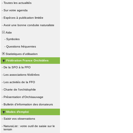
-
Toutes les actualités
-
Sur votre agenda
-
Espèces à publication limitée
-
Avoir une bonne conduite naturaliste
Aide
-
Symboles
-
Questions fréquentes
Statistiques d'utilisation
Fédération France Orchidées
-
De la SFO à la FFO
-
Les associations fédérées
-
Les activités de la FFO
-
Charte de l'orchidophile
-
Présentation d'Orchisauvage
-
Bulletin d'information des donateurs
Modes d'emploi
-
Saisir vos observations
-
NaturaList : votre outil de saisie sur le
terrain