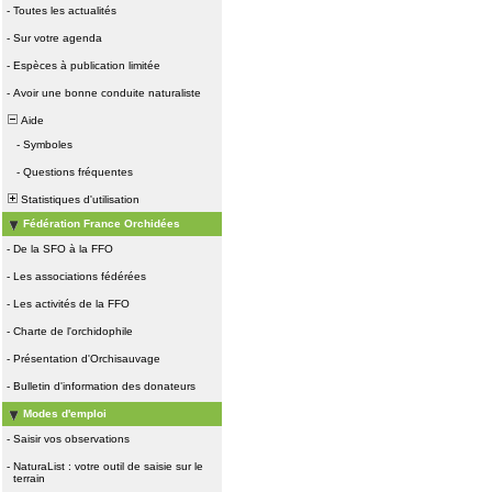
-
Toutes les actualités
-
Sur votre agenda
-
Espèces à publication limitée
-
Avoir une bonne conduite naturaliste
Aide
-
Symboles
-
Questions fréquentes
Statistiques d'utilisation
Fédération France Orchidées
-
De la SFO à la FFO
-
Les associations fédérées
-
Les activités de la FFO
-
Charte de l'orchidophile
-
Présentation d'Orchisauvage
-
Bulletin d'information des donateurs
Modes d'emploi
-
Saisir vos observations
-
NaturaList : votre outil de saisie sur le
terrain