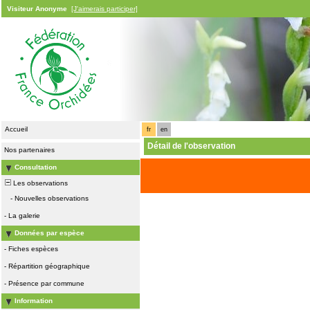
Visiteur Anonyme
[J'aimerais participer]
Accueil
fr
en
Détail de l'observation
Nos partenaires
Consultation
Les observations
-
Nouvelles observations
-
La galerie
Données par espèce
-
Fiches espèces
-
Répartition géographique
-
Présence par commune
Information