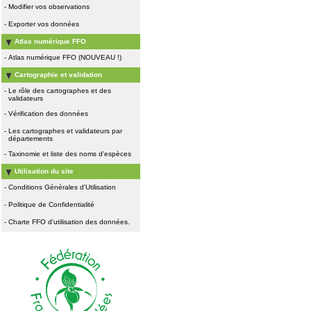
-
Modifier vos observations
-
Exporter vos données
Atlas numérique FFO
-
Atlas numérique FFO (NOUVEAU !)
Cartographie et validation
-
Le rôle des cartographes et des
validateurs
-
Vérification des données
-
Les cartographes et validateurs par
départements
-
Taxinomie et liste des noms d'espèces
Utilisation du site
-
Conditions Générales d'Utilisation
-
Politique de Confidentialité
-
Charte FFO d'utilisation des données.