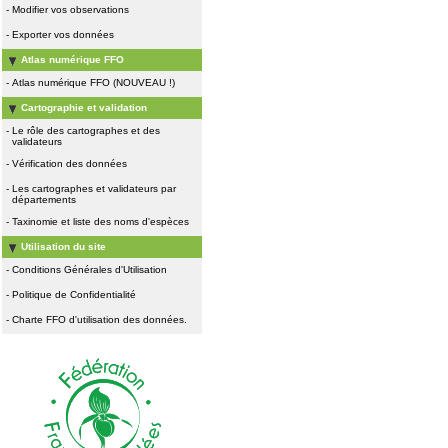
-
Modifier vos observations
-
Exporter vos données
Atlas numérique FFO
-
Atlas numérique FFO (NOUVEAU !)
Cartographie et validation
-
Le rôle des cartographes et des
validateurs
-
Vérification des données
-
Les cartographes et validateurs par
départements
-
Taxinomie et liste des noms d'espèces
Utilisation du site
-
Conditions Générales d'Utilisation
-
Politique de Confidentialité
-
Charte FFO d'utilisation des données.