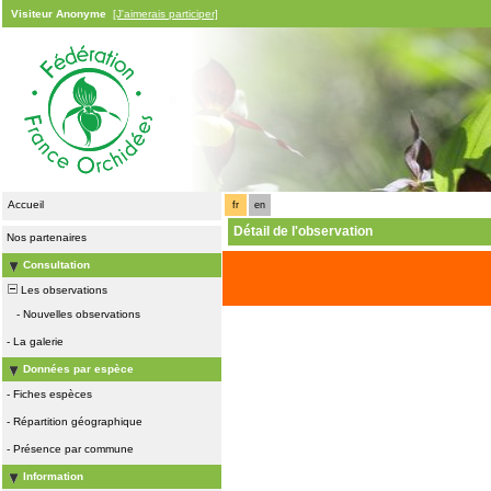
Visiteur Anonyme
[J'aimerais participer]
Accueil
fr
en
Détail de l'observation
Nos partenaires
Consultation
Les observations
-
Nouvelles observations
-
La galerie
Données par espèce
-
Fiches espèces
-
Répartition géographique
-
Présence par commune
Information