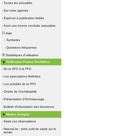
-
Toutes les actualités
-
Sur votre agenda
-
Espèces à publication limitée
-
Avoir une bonne conduite naturaliste
Aide
-
Symboles
-
Questions fréquentes
Statistiques d'utilisation
Fédération France Orchidées
-
De la SFO à la FFO
-
Les associations fédérées
-
Les activités de la FFO
-
Charte de l'orchidophile
-
Présentation d'Orchisauvage
-
Bulletin d'information des donateurs
Modes d'emploi
-
Saisir vos observations
-
NaturaList : votre outil de saisie sur le
terrain