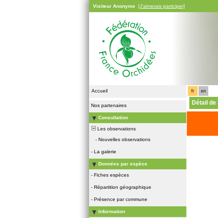
Visiteur Anonyme
[J'aimerais participer]
Accueil
fr
en
Détail de
Nos partenaires
Consultation
Les observations
-
Nouvelles observations
-
La galerie
Données par espèce
-
Fiches espèces
-
Répartition géographique
-
Présence par commune
Information