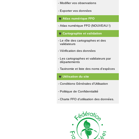
-
Modifier vos observations
-
Exporter vos données
Atlas numérique FFO
-
Atlas numérique FFO (NOUVEAU !)
Cartographie et validation
-
Le rôle des cartographes et des
validateurs
-
Vérification des données
-
Les cartographes et validateurs par
départements
-
Taxinomie et liste des noms d'espèces
Utilisation du site
-
Conditions Générales d'Utilisation
-
Politique de Confidentialité
-
Charte FFO d'utilisation des données.