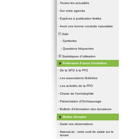
-
Toutes les actualités
-
Sur votre agenda
-
Espèces à publication limitée
-
Avoir une bonne conduite naturaliste
Aide
-
Symboles
-
Questions fréquentes
Statistiques d'utilisation
Fédération France Orchidées
-
De la SFO à la FFO
-
Les associations fédérées
-
Les activités de la FFO
-
Charte de l'orchidophile
-
Présentation d'Orchisauvage
-
Bulletin d'information des donateurs
Modes d'emploi
-
Saisir vos observations
-
NaturaList : votre outil de saisie sur le
terrain