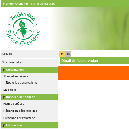
Visiteur Anonyme
[J'aimerais participer]
Accueil
fr
en
Détail de l'observation
Nos partenaires
Consultation
Les observations
-
Nouvelles observations
-
La galerie
Données par espèce
-
Fiches espèces
-
Répartition géographique
-
Présence par commune
Information