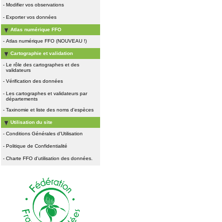
-
Modifier vos observations
-
Exporter vos données
Atlas numérique FFO
-
Atlas numérique FFO (NOUVEAU !)
Cartographie et validation
-
Le rôle des cartographes et des
validateurs
-
Vérification des données
-
Les cartographes et validateurs par
départements
-
Taxinomie et liste des noms d'espèces
Utilisation du site
-
Conditions Générales d'Utilisation
-
Politique de Confidentialité
-
Charte FFO d'utilisation des données.