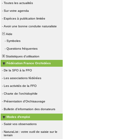
-
Toutes les actualités
-
Sur votre agenda
-
Espèces à publication limitée
-
Avoir une bonne conduite naturaliste
Aide
-
Symboles
-
Questions fréquentes
Statistiques d'utilisation
Fédération France Orchidées
-
De la SFO à la FFO
-
Les associations fédérées
-
Les activités de la FFO
-
Charte de l'orchidophile
-
Présentation d'Orchisauvage
-
Bulletin d'information des donateurs
Modes d'emploi
-
Saisir vos observations
-
NaturaList : votre outil de saisie sur le
terrain