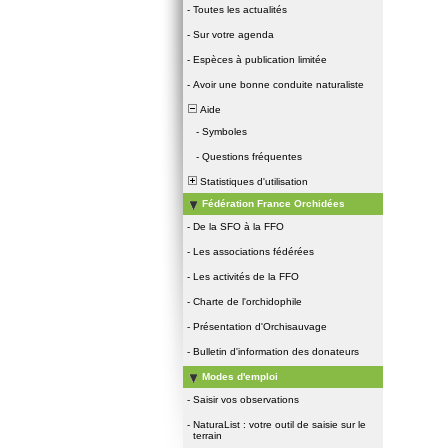
-
Toutes les actualités
-
Sur votre agenda
-
Espèces à publication limitée
-
Avoir une bonne conduite naturaliste
Aide
-
Symboles
-
Questions fréquentes
Statistiques d'utilisation
Fédération France Orchidées
-
De la SFO à la FFO
-
Les associations fédérées
-
Les activités de la FFO
-
Charte de l'orchidophile
-
Présentation d'Orchisauvage
-
Bulletin d'information des donateurs
Modes d'emploi
-
Saisir vos observations
-
NaturaList : votre outil de saisie sur le
terrain