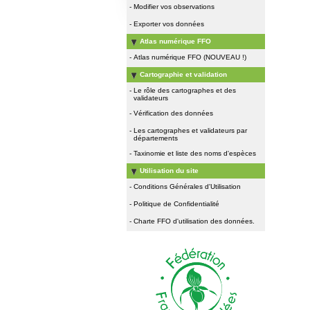
-
Modifier vos observations
-
Exporter vos données
Atlas numérique FFO
-
Atlas numérique FFO (NOUVEAU !)
Cartographie et validation
-
Le rôle des cartographes et des
validateurs
-
Vérification des données
-
Les cartographes et validateurs par
départements
-
Taxinomie et liste des noms d'espèces
Utilisation du site
-
Conditions Générales d'Utilisation
-
Politique de Confidentialité
-
Charte FFO d'utilisation des données.