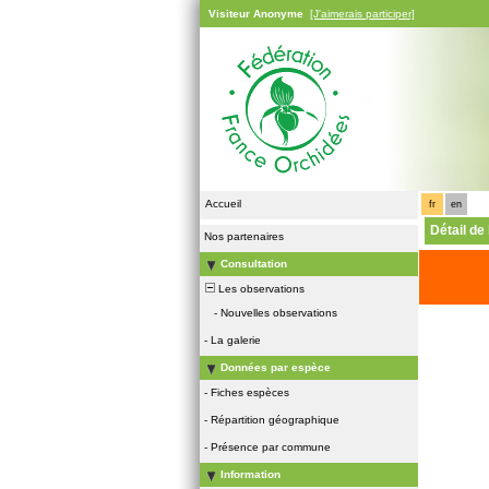
Visiteur Anonyme
[J'aimerais participer]
Accueil
fr
en
Détail de
Nos partenaires
Consultation
Les observations
-
Nouvelles observations
-
La galerie
Données par espèce
-
Fiches espèces
-
Répartition géographique
-
Présence par commune
Information