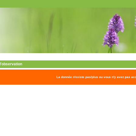
 l'observation
La donnée n'existe pas/plus ou vous n'y avez pas ac