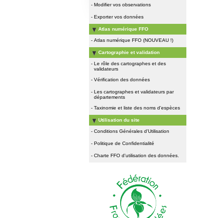
-
Modifier vos observations
-
Exporter vos données
Atlas numérique FFO
-
Atlas numérique FFO (NOUVEAU !)
Cartographie et validation
-
Le rôle des cartographes et des
validateurs
-
Vérification des données
-
Les cartographes et validateurs par
départements
-
Taxinomie et liste des noms d'espèces
Utilisation du site
-
Conditions Générales d'Utilisation
-
Politique de Confidentialité
-
Charte FFO d'utilisation des données.