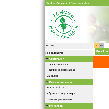
Visiteur Anonyme
[J'aimerais participer]
Accueil
fr
en
Détail de
Nos partenaires
Consultation
Les observations
-
Nouvelles observations
-
La galerie
Données par espèce
-
Fiches espèces
-
Répartition géographique
-
Présence par commune
Information