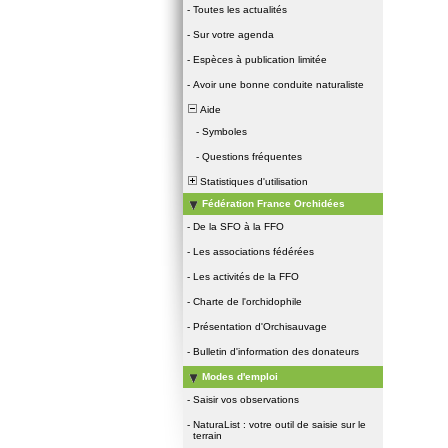
-
Toutes les actualités
-
Sur votre agenda
-
Espèces à publication limitée
-
Avoir une bonne conduite naturaliste
Aide
-
Symboles
-
Questions fréquentes
Statistiques d'utilisation
Fédération France Orchidées
-
De la SFO à la FFO
-
Les associations fédérées
-
Les activités de la FFO
-
Charte de l'orchidophile
-
Présentation d'Orchisauvage
-
Bulletin d'information des donateurs
Modes d'emploi
-
Saisir vos observations
-
NaturaList : votre outil de saisie sur le
terrain