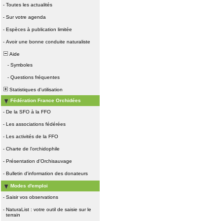
-
Toutes les actualités
-
Sur votre agenda
-
Espèces à publication limitée
-
Avoir une bonne conduite naturaliste
Aide
-
Symboles
-
Questions fréquentes
Statistiques d'utilisation
Fédération France Orchidées
-
De la SFO à la FFO
-
Les associations fédérées
-
Les activités de la FFO
-
Charte de l'orchidophile
-
Présentation d'Orchisauvage
-
Bulletin d'information des donateurs
Modes d'emploi
-
Saisir vos observations
-
NaturaList : votre outil de saisie sur le
terrain