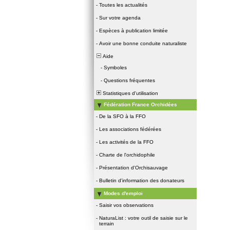
-
Toutes les actualités
-
Sur votre agenda
-
Espèces à publication limitée
-
Avoir une bonne conduite naturaliste
Aide
-
Symboles
-
Questions fréquentes
Statistiques d'utilisation
Fédération France Orchidées
-
De la SFO à la FFO
-
Les associations fédérées
-
Les activités de la FFO
-
Charte de l'orchidophile
-
Présentation d'Orchisauvage
-
Bulletin d'information des donateurs
Modes d'emploi
-
Saisir vos observations
-
NaturaList : votre outil de saisie sur le
terrain