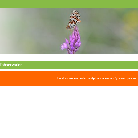
 l'observation
La donnée n'existe pas/plus ou vous n'y avez pas ac