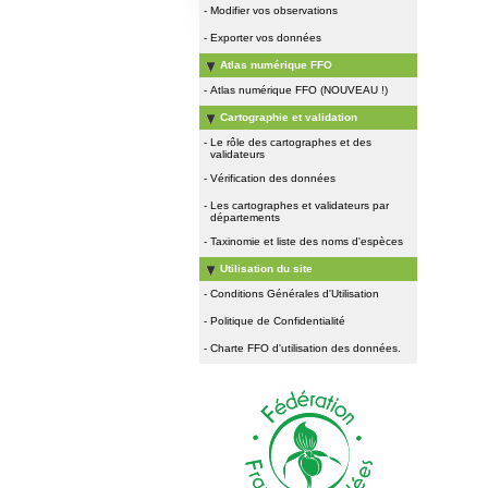
-
Modifier vos observations
-
Exporter vos données
Atlas numérique FFO
-
Atlas numérique FFO (NOUVEAU !)
Cartographie et validation
-
Le rôle des cartographes et des
validateurs
-
Vérification des données
-
Les cartographes et validateurs par
départements
-
Taxinomie et liste des noms d'espèces
Utilisation du site
-
Conditions Générales d'Utilisation
-
Politique de Confidentialité
-
Charte FFO d'utilisation des données.