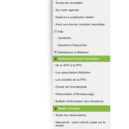
-
Toutes les actualités
-
Sur votre agenda
-
Espèces à publication limitée
-
Avoir une bonne conduite naturaliste
Aide
-
Symboles
-
Questions fréquentes
Statistiques d'utilisation
Fédération France Orchidées
-
De la SFO à la FFO
-
Les associations fédérées
-
Les activités de la FFO
-
Charte de l'orchidophile
-
Présentation d'Orchisauvage
-
Bulletin d'information des donateurs
Modes d'emploi
-
Saisir vos observations
-
NaturaList : votre outil de saisie sur le
terrain