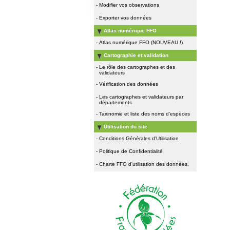
-
Modifier vos observations
-
Exporter vos données
Atlas numérique FFO
-
Atlas numérique FFO (NOUVEAU !)
Cartographie et validation
-
Le rôle des cartographes et des
validateurs
-
Vérification des données
-
Les cartographes et validateurs par
départements
-
Taxinomie et liste des noms d'espèces
Utilisation du site
-
Conditions Générales d'Utilisation
-
Politique de Confidentialité
-
Charte FFO d'utilisation des données.