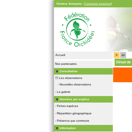
Visiteur Anonyme
[J'aimerais participer]
Accueil
fr
en
Détail de
Nos partenaires
Consultation
Les observations
-
Nouvelles observations
-
La galerie
Données par espèce
-
Fiches espèces
-
Répartition géographique
-
Présence par commune
Information