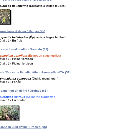
pipactis helleborine
(Épipactis à larges feuilles)
sans lieu-dit défini / Malpas (25)
pipactis helleborine
(Épipactis à larges feuilles)
étail : 1x En fruit
 sans lieu-dit défini / Sauvain (42)
pipogium aphyllum
(Épipogon sans feuilles)
étail : 1x Pleine floraison
étail : 1x Pleine floraison
l-d'Or - sans lieu-dit défini / Avenay-Val-d'Or (51)
ymnadenia conopsea
(Orchis moucheron)
étail : 1x Fanée
sans lieu-dit défini / Orcines (63)
piranthes spiralis
(Spiranthe d'automne)
étail : 1x En bouton
sans lieu-dit défini / Presles (95)