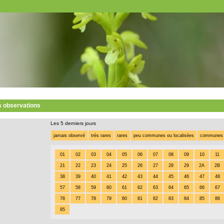
s observations
Les 5 derniers jours
jamais observé
très rares
rares
peu communes ou localisées
communes
01
02
03
04
05
06
07
08
09
10
11
21
22
23
24
25
26
27
28
29
2A
2B
38
39
40
41
42
43
44
45
46
47
48
57
58
59
60
61
62
63
64
65
66
67
76
77
78
79
80
81
82
83
84
85
86
95