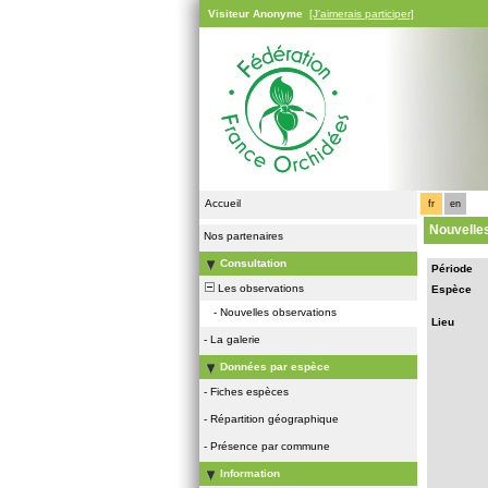
Visiteur Anonyme
[J'aimerais participer]
Accueil
fr
en
Nouvelle
Nos partenaires
Consultation
Période
Les observations
Espèce
-
Nouvelles observations
Lieu
-
La galerie
Données par espèce
-
Fiches espèces
-
Répartition géographique
-
Présence par commune
Information