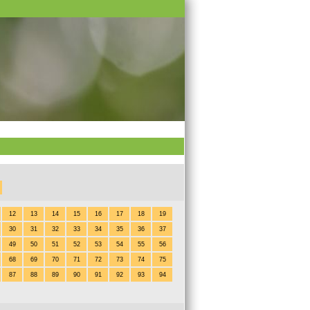
12
13
14
15
16
17
18
19
30
31
32
33
34
35
36
37
49
50
51
52
53
54
55
56
68
69
70
71
72
73
74
75
87
88
89
90
91
92
93
94