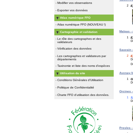
-
Modifier vos observations
2
E
-
Exporter vos données
Atlas numérique FFO
-
Atlas numérique FFO (NOUVEAU !)
Malpas - 
Cartographie et validation
1
E
-
Le rôle des cartographes et des
D
validateurs
-
Vérification des données
Sauvain -
2
E
-
Les cartographes et validateurs par
D
départements
D
-
Taxinomie et liste des noms d'espèces
Avenay-Va
Utilisation du site
1
G
-
Conditions Générales d'Utilisation
D
-
Politique de Confidentialité
Orcines - 
-
Charte FFO d'utilisation des données.
1
S
D
Presles - 