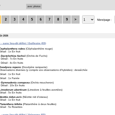
n
avec photos
2
3
4
5
6
7
8
9
>
Nbre/page :
oût 2026
 - sans lieu-dit défini / Guillestre (05)
Cephalanthera rubra
(Céphalanthère rouge)
Détail : 1x En fruit
Dactylorhiza fuchsii
(Orchis de Fuchs)
Détail : 7x En fruits
Détail : 4x En fruits
Goodyera repens
(Goodyère rampante)
Observations diverses (y compris vos observations d'hybrides) :
desséchée
Détail : 1x En fruit
Détail : 1x Fanée
Gymnadenia conopsea
(Orchis moucheron)
Détail : 10x En fruits
Limodorum abortivum
(Limodore à feuilles avortées)
Détail : 5x En fruits
Neottia nidus-avis
(Néottie nid d'oiseau)
Détail : 1x En fruit
Platanthera bifolia
(Platanthère à deux feuilles)
Détail : 5x Rosettes
- sans lieu-dit défini / Valserres (05)