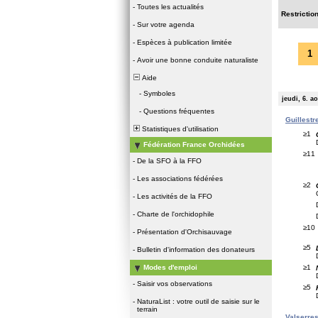
-
Toutes les actualités
Restrictio
-
Sur votre agenda
-
Espèces à publication limitée
1
-
Avoir une bonne conduite naturaliste
Aide
-
Symboles
jeudi, 6. a
-
Questions fréquentes
Guillestre
Statistiques d'utilisation
≥1
Fédération France Orchidées
≥11
-
De la SFO à la FFO
-
Les associations fédérées
≥2
-
Les activités de la FFO
-
Charte de l'orchidophile
≥10
-
Présentation d'Orchisauvage
≥5
-
Bulletin d'information des donateurs
≥1
Modes d'emploi
-
Saisir vos observations
≥5
-
NaturaList : votre outil de saisie sur le
terrain
Valserres 