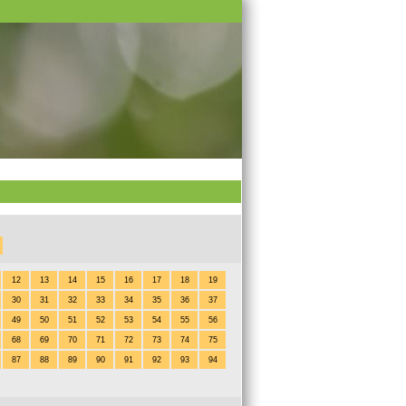
12
13
14
15
16
17
18
19
30
31
32
33
34
35
36
37
49
50
51
52
53
54
55
56
68
69
70
71
72
73
74
75
87
88
89
90
91
92
93
94