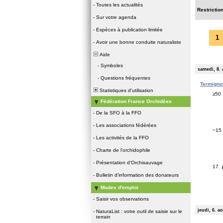
-
Toutes les actualités
Restrictio
-
Sur votre agenda
-
Espèces à publication limitée
1
-
Avoir une bonne conduite naturaliste
Aide
-
Symboles
samedi, 8. 
-
Questions fréquentes
Termignon
Statistiques d'utilisation
≥50
Fédération France Orchidées
-
De la SFO à la FFO
-
Les associations fédérées
~15
-
Les activités de la FFO
-
Charte de l'orchidophile
-
Présentation d'Orchisauvage
17
-
Bulletin d'information des donateurs
Modes d'emploi
-
Saisir vos observations
jeudi, 6. a
-
NaturaList : votre outil de saisie sur le
terrain