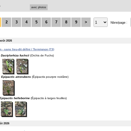
n
avec photos
2
3
4
5
6
7
8
9
>
Nbre/page :
août 2026
 - sans lieu-dit défini / Termignon (73)
Dactylorhiza fuchsii
(Orchis de Fuchs)
Epipactis atrorubens
(Épipactis pourpre noirâtre)
Epipactis helleborine
(Épipactis à larges feuilles)
oût 2026