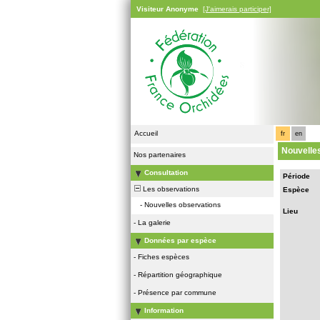
Visiteur Anonyme
[J'aimerais participer]
Accueil
fr
en
Nouvelle
Nos partenaires
Consultation
Période
Les observations
Espèce
-
Nouvelles observations
Lieu
-
La galerie
Données par espèce
-
Fiches espèces
-
Répartition géographique
-
Présence par commune
Information