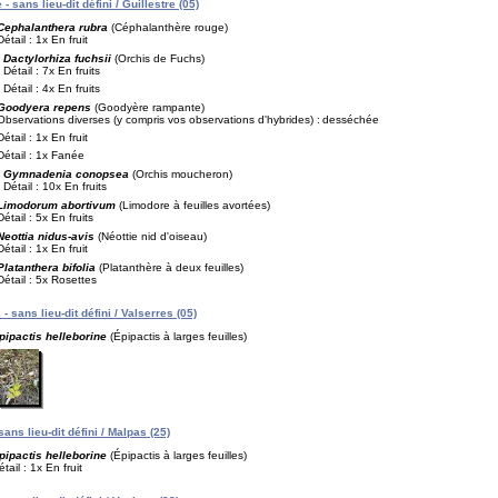
 - sans lieu-dit défini / Guillestre (05)
Cephalanthera rubra
(Céphalanthère rouge)
Détail : 1x En fruit
Dactylorhiza fuchsii
(Orchis de Fuchs)
Détail : 7x En fruits
Détail : 4x En fruits
Goodyera repens
(Goodyère rampante)
Observations diverses (y compris vos observations d'hybrides) :
desséchée
Détail : 1x En fruit
Détail : 1x Fanée
Gymnadenia conopsea
(Orchis moucheron)
Détail : 10x En fruits
Limodorum abortivum
(Limodore à feuilles avortées)
Détail : 5x En fruits
Neottia nidus-avis
(Néottie nid d'oiseau)
Détail : 1x En fruit
Platanthera bifolia
(Platanthère à deux feuilles)
Détail : 5x Rosettes
- sans lieu-dit défini / Valserres (05)
pipactis helleborine
(Épipactis à larges feuilles)
sans lieu-dit défini / Malpas (25)
pipactis helleborine
(Épipactis à larges feuilles)
étail : 1x En fruit