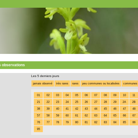
s observations
Les 5 derniers jours
jamais observé
très rares
rares
peu communes ou localisées
communes
01
02
03
04
05
06
07
08
09
10
11
21
22
23
24
25
26
27
28
29
2A
2B
38
39
40
41
42
43
44
45
46
47
48
57
58
59
60
61
62
63
64
65
66
67
76
77
78
79
80
81
82
83
84
85
86
95