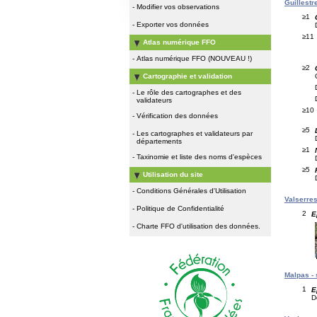
Guillestre
-
Modifier vos observations
≥1
-
Exporter vos données
≥11
Atlas numérique FFO
-
Atlas numérique FFO (NOUVEAU !)
≥2
Cartographie et validation
-
Le rôle des cartographes et des
validateurs
≥10
-
Vérification des données
≥5
-
Les cartographes et validateurs par
départements
≥1
-
Taxinomie et liste des noms d'espèces
≥5
Utilisation du site
-
Conditions Générales d'Utilisation
Valserres 
-
Politique de Confidentialité
2
E
-
Charte FFO d'utilisation des données.
Malpas - 
1
E
D