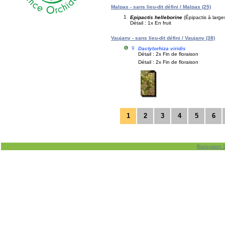
Malpas - sans lieu-dit défini / Malpas (25)
1
Epipactis helleborine
(Épipactis à larges
Détail : 1x En fruit
Vaujany - sans lieu-dit défini / Vaujany (38)
9
Dactylorhiza viridis
Détail : 2x Fin de floraison
Détail : 2x Fin de floraison
1
2
3
4
5
6
Biolovision 