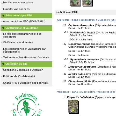
-
Modifier vos observations
-
Exporter vos données
jeudi, 6. août 2026
Atlas numérique FFO
Guillestre - sans lieu-dit défini / Guillestre (05)
-
Atlas numérique FFO (NOUVEAU !)
≥1
Cephalanthera rubra
(Céphalanthère r
Cartographie et validation
Détail : 1x En fruit
≥11
Dactylorhiza fuchsii
(Orchis de Fuchs
-
Le rôle des cartographes et des
Détail : 7x En fruits
validateurs
Détail : 4x En fruits
-
Vérification des données
≥2
Goodyera repens
(Goodyère rampante
Observations diverses (y compris vos ob
-
Les cartographes et validateurs par
Détail : 1x En fruit
départements
Détail : 1x Fanée
-
Taxinomie et liste des noms d'espèces
≥10
Gymnadenia conopsea
(Orchis mouc
Détail : 10x En fruits
Utilisation du site
≥5
Limodorum abortivum
(Limodore à feui
Détail : 5x En fruits
-
Conditions Générales d'Utilisation
≥1
Neottia nidus-avis
(Néottie nid d'oisea
-
Politique de Confidentialité
Détail : 1x En fruit
≥5
Platanthera bifolia
(Platanthère à deux 
-
Charte FFO d'utilisation des données.
Détail : 5x Rosettes
Valserres - sans lieu-dit défini / Valserres (05)
2
Epipactis helleborine
(Épipactis à larges