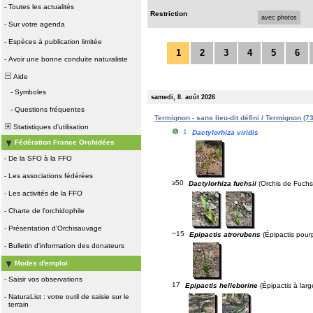
-
Toutes les actualités
Restriction
avec photos
-
Sur votre agenda
-
Espèces à publication limitée
1
2
3
4
5
6
-
Avoir une bonne conduite naturaliste
Aide
-
Symboles
samedi, 8. août 2026
-
Questions fréquentes
Termignon - sans lieu-dit défini / Termignon (73
Statistiques d'utilisation
1
Dactylorhiza viridis
Fédération France Orchidées
-
De la SFO à la FFO
-
Les associations fédérées
≥50
Dactylorhiza fuchsii
(Orchis de Fuchs
-
Les activités de la FFO
-
Charte de l'orchidophile
-
Présentation d'Orchisauvage
~15
Epipactis atrorubens
(Épipactis pourp
-
Bulletin d'information des donateurs
Modes d'emploi
-
Saisir vos observations
17
Epipactis helleborine
(Épipactis à large
-
NaturaList : votre outil de saisie sur le
terrain