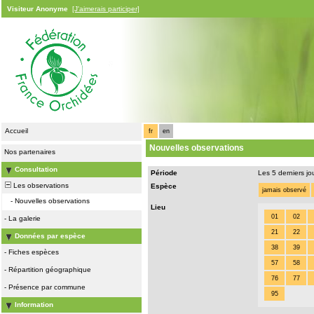
Visiteur Anonyme
[J'aimerais participer]
Accueil
fr
en
Nouvelles observations
Nos partenaires
Consultation
Période
Les 5 derniers jo
Les observations
Espèce
jamais observé
-
Nouvelles observations
Lieu
01
02
-
La galerie
21
22
Données par espèce
38
39
-
Fiches espèces
57
58
-
Répartition géographique
76
77
-
Présence par commune
95
Information