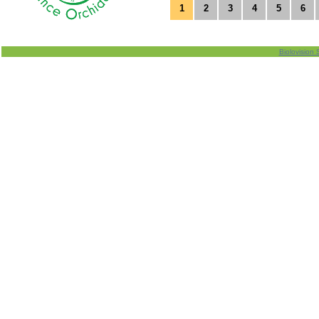
1
2
3
4
5
6
Biolovision 