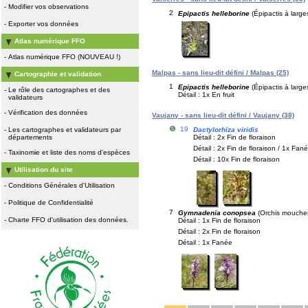
-
Modifier vos observations
2
Epipactis helleborine
(Épipactis à larges
-
Exporter vos données
Atlas numérique FFO
-
Atlas numérique FFO (NOUVEAU !)
Malpas - sans lieu-dit défini / Malpas (25)
Cartographie et validation
1
Epipactis helleborine
(Épipactis à larges
-
Le rôle des cartographes et des
Détail : 1x En fruit
validateurs
-
Vérification des données
Vaujany - sans lieu-dit défini / Vaujany (38)
19
Dactylorhiza viridis
-
Les cartographes et validateurs par
Détail : 2x Fin de floraison
départements
Détail : 2x Fin de floraison / 1x Fané
-
Taxinomie et liste des noms d'espèces
Détail : 10x Fin de floraison
Utilisation du site
-
Conditions Générales d'Utilisation
-
Politique de Confidentialité
7
Gymnadenia conopsea
(Orchis mouche
-
Charte FFO d'utilisation des données.
Détail : 1x Fin de floraison
Détail : 2x Fin de floraison
Détail : 1x Fanée