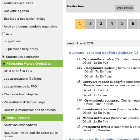
-
Toutes les actualités
Restriction
avec photos
-
Sur votre agenda
-
Espèces à publication limitée
1
2
3
4
5
6
-
Avoir une bonne conduite naturaliste
Aide
-
Symboles
jeudi, 6. août 2026
-
Questions fréquentes
Guillestre - sans lieu-dit défini / Guillestre (05)
Statistiques d'utilisation
≥1
Cephalanthera rubra
(Céphalanthère r
Détail : 1x En fruit
Fédération France Orchidées
≥11
Dactylorhiza fuchsii
(Orchis de Fuchs
-
De la SFO à la FFO
Détail : 7x En fruits
Détail : 4x En fruits
-
Les associations fédérées
≥2
Goodyera repens
(Goodyère rampante
Observations diverses (y compris vos ob
-
Les activités de la FFO
Détail : 1x En fruit
-
Charte de l'orchidophile
Détail : 1x Fanée
≥10
Gymnadenia conopsea
(Orchis mouc
-
Présentation d'Orchisauvage
Détail : 10x En fruits
≥5
Limodorum abortivum
(Limodore à feui
-
Bulletin d'information des donateurs
Détail : 5x En fruits
≥1
Modes d'emploi
Neottia nidus-avis
(Néottie nid d'oisea
Détail : 1x En fruit
-
Saisir vos observations
≥5
Platanthera bifolia
(Platanthère à deux 
Détail : 5x Rosettes
-
NaturaList : votre outil de saisie sur le
terrain
Valserres - sans lieu-dit défini / Valserres (05)