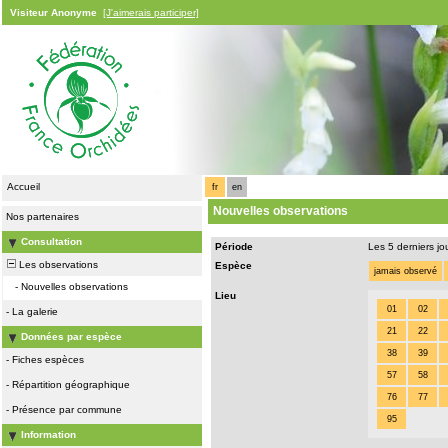
Visiteur Anonyme
[J'aimerais participer]
Accueil
fr
en
Nouvelles observations
Nos partenaires
Consultation
Période
Les 5 derniers jo
Les observations
Espèce
jamais observé
-
Nouvelles observations
Lieu
01
02
-
La galerie
21
22
Données par espèce
38
39
-
Fiches espèces
57
58
-
Répartition géographique
76
77
-
Présence par commune
95
Information