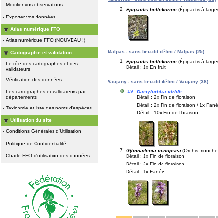
-
Modifier vos observations
2
Epipactis helleborine
(Épipactis à larges
-
Exporter vos données
Atlas numérique FFO
-
Atlas numérique FFO (NOUVEAU !)
Malpas - sans lieu-dit défini / Malpas (25)
Cartographie et validation
1
Epipactis helleborine
(Épipactis à larges
-
Le rôle des cartographes et des
Détail : 1x En fruit
validateurs
-
Vérification des données
Vaujany - sans lieu-dit défini / Vaujany (38)
19
Dactylorhiza viridis
-
Les cartographes et validateurs par
Détail : 2x Fin de floraison
départements
Détail : 2x Fin de floraison / 1x Fané
-
Taxinomie et liste des noms d'espèces
Détail : 10x Fin de floraison
Utilisation du site
-
Conditions Générales d'Utilisation
-
Politique de Confidentialité
7
Gymnadenia conopsea
(Orchis mouche
-
Charte FFO d'utilisation des données.
Détail : 1x Fin de floraison
Détail : 2x Fin de floraison
Détail : 1x Fanée