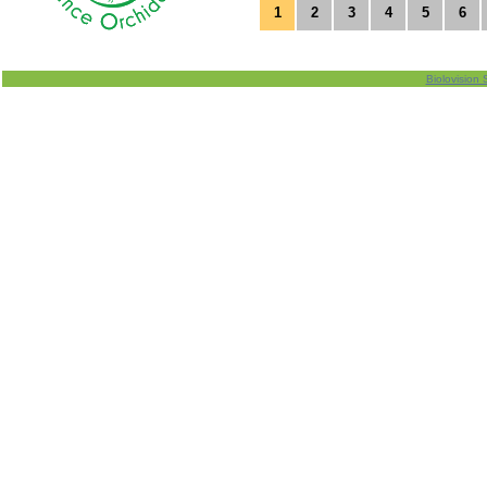
1
2
3
4
5
6
Biolovision 