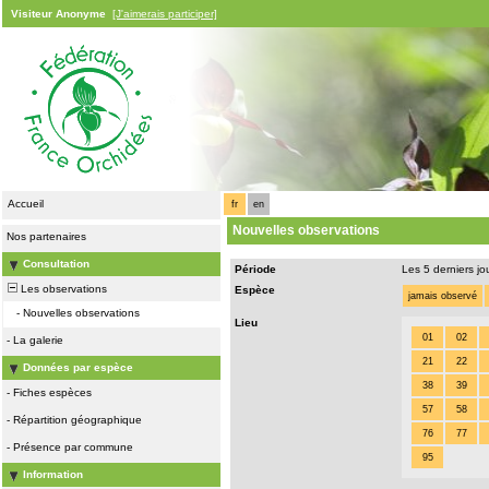
Visiteur Anonyme
[J'aimerais participer]
Accueil
fr
en
Nouvelles observations
Nos partenaires
Consultation
Période
Les 5 derniers jo
Les observations
Espèce
jamais observé
-
Nouvelles observations
Lieu
01
02
-
La galerie
21
22
Données par espèce
38
39
-
Fiches espèces
57
58
-
Répartition géographique
76
77
-
Présence par commune
95
Information