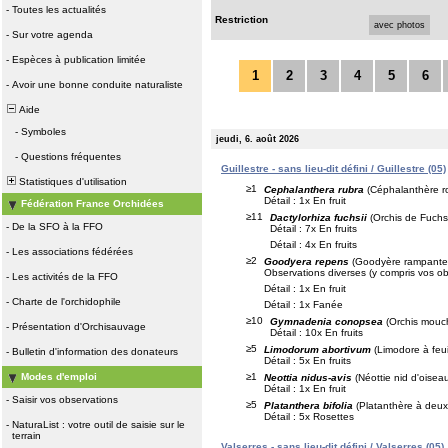
-
Toutes les actualités
Restriction
avec photos
-
Sur votre agenda
-
Espèces à publication limitée
1
2
3
4
5
6
-
Avoir une bonne conduite naturaliste
Aide
-
Symboles
jeudi, 6. août 2026
-
Questions fréquentes
Guillestre - sans lieu-dit défini / Guillestre (05)
Statistiques d'utilisation
≥1
Cephalanthera rubra
(Céphalanthère r
Détail : 1x En fruit
Fédération France Orchidées
≥11
Dactylorhiza fuchsii
(Orchis de Fuchs
-
De la SFO à la FFO
Détail : 7x En fruits
Détail : 4x En fruits
-
Les associations fédérées
≥2
Goodyera repens
(Goodyère rampante
Observations diverses (y compris vos ob
-
Les activités de la FFO
Détail : 1x En fruit
-
Charte de l'orchidophile
Détail : 1x Fanée
≥10
Gymnadenia conopsea
(Orchis mouc
-
Présentation d'Orchisauvage
Détail : 10x En fruits
≥5
Limodorum abortivum
(Limodore à feui
-
Bulletin d'information des donateurs
Détail : 5x En fruits
≥1
Modes d'emploi
Neottia nidus-avis
(Néottie nid d'oisea
Détail : 1x En fruit
-
Saisir vos observations
≥5
Platanthera bifolia
(Platanthère à deux 
Détail : 5x Rosettes
-
NaturaList : votre outil de saisie sur le
terrain
Valserres - sans lieu-dit défini / Valserres (05)