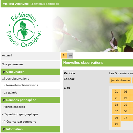
Visiteur Anonyme
[J'aimerais participer]
Accueil
fr
en
Nouvelles observations
Nos partenaires
Consultation
Période
Les 5 derniers jo
Les observations
Espèce
jamais observé
-
Nouvelles observations
Lieu
01
02
-
La galerie
21
22
Données par espèce
38
39
-
Fiches espèces
57
58
-
Répartition géographique
76
77
-
Présence par commune
95
Information