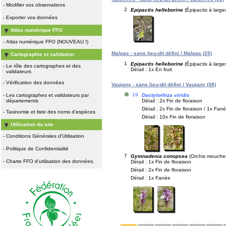
-
Modifier vos observations
2
Epipactis helleborine
(Épipactis à larges
-
Exporter vos données
Atlas numérique FFO
-
Atlas numérique FFO (NOUVEAU !)
Malpas - sans lieu-dit défini / Malpas (25)
Cartographie et validation
1
Epipactis helleborine
(Épipactis à larges
-
Le rôle des cartographes et des
Détail : 1x En fruit
validateurs
-
Vérification des données
Vaujany - sans lieu-dit défini / Vaujany (38)
19
Dactylorhiza viridis
-
Les cartographes et validateurs par
Détail : 2x Fin de floraison
départements
Détail : 2x Fin de floraison / 1x Fané
-
Taxinomie et liste des noms d'espèces
Détail : 10x Fin de floraison
Utilisation du site
-
Conditions Générales d'Utilisation
-
Politique de Confidentialité
7
Gymnadenia conopsea
(Orchis mouche
-
Charte FFO d'utilisation des données.
Détail : 1x Fin de floraison
Détail : 2x Fin de floraison
Détail : 1x Fanée