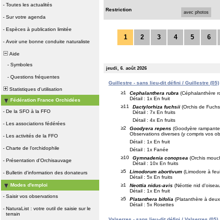
-
Toutes les actualités
Restriction
avec photos
-
Sur votre agenda
-
Espèces à publication limitée
1
2
3
4
5
6
-
Avoir une bonne conduite naturaliste
Aide
-
Symboles
jeudi, 6. août 2026
-
Questions fréquentes
Guillestre - sans lieu-dit défini / Guillestre (05)
Statistiques d'utilisation
≥1
Cephalanthera rubra
(Céphalanthère r
Détail : 1x En fruit
Fédération France Orchidées
≥11
Dactylorhiza fuchsii
(Orchis de Fuchs
-
De la SFO à la FFO
Détail : 7x En fruits
Détail : 4x En fruits
-
Les associations fédérées
≥2
Goodyera repens
(Goodyère rampante
Observations diverses (y compris vos ob
-
Les activités de la FFO
Détail : 1x En fruit
-
Charte de l'orchidophile
Détail : 1x Fanée
≥10
Gymnadenia conopsea
(Orchis mouc
-
Présentation d'Orchisauvage
Détail : 10x En fruits
≥5
Limodorum abortivum
(Limodore à feui
-
Bulletin d'information des donateurs
Détail : 5x En fruits
≥1
Modes d'emploi
Neottia nidus-avis
(Néottie nid d'oisea
Détail : 1x En fruit
-
Saisir vos observations
≥5
Platanthera bifolia
(Platanthère à deux 
Détail : 5x Rosettes
-
NaturaList : votre outil de saisie sur le
terrain
Valserres - sans lieu-dit défini / Valserres (05)