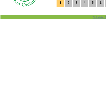
1
2
3
4
5
6
Biolovision 