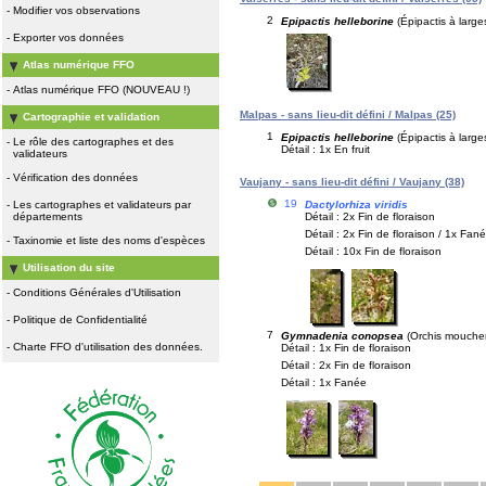
-
Modifier vos observations
2
Epipactis helleborine
(Épipactis à larges
-
Exporter vos données
Atlas numérique FFO
-
Atlas numérique FFO (NOUVEAU !)
Malpas - sans lieu-dit défini / Malpas (25)
Cartographie et validation
1
Epipactis helleborine
(Épipactis à larges
-
Le rôle des cartographes et des
Détail : 1x En fruit
validateurs
-
Vérification des données
Vaujany - sans lieu-dit défini / Vaujany (38)
19
Dactylorhiza viridis
-
Les cartographes et validateurs par
Détail : 2x Fin de floraison
départements
Détail : 2x Fin de floraison / 1x Fané
-
Taxinomie et liste des noms d'espèces
Détail : 10x Fin de floraison
Utilisation du site
-
Conditions Générales d'Utilisation
-
Politique de Confidentialité
7
Gymnadenia conopsea
(Orchis mouche
-
Charte FFO d'utilisation des données.
Détail : 1x Fin de floraison
Détail : 2x Fin de floraison
Détail : 1x Fanée