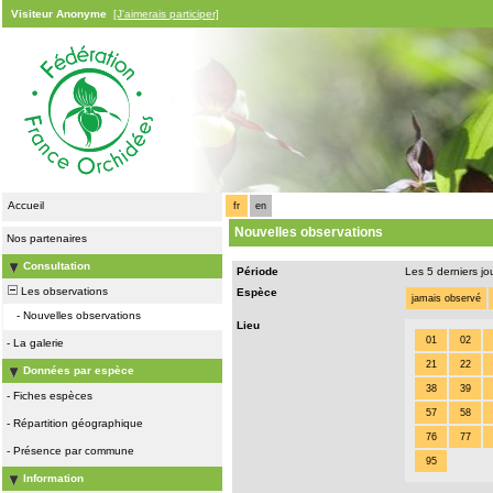
Visiteur Anonyme
[J'aimerais participer]
Accueil
fr
en
Nouvelles observations
Nos partenaires
Consultation
Période
Les 5 derniers jo
Les observations
Espèce
jamais observé
-
Nouvelles observations
Lieu
01
02
-
La galerie
21
22
Données par espèce
38
39
-
Fiches espèces
57
58
-
Répartition géographique
76
77
-
Présence par commune
95
Information