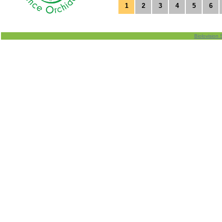
1
2
3
4
5
6
Biolovision 