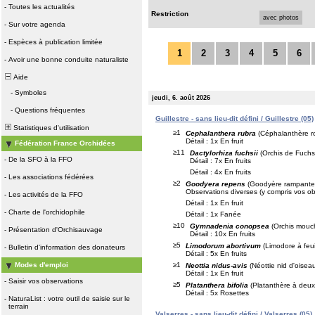
-
Toutes les actualités
Restriction
avec photos
-
Sur votre agenda
-
Espèces à publication limitée
1
2
3
4
5
6
-
Avoir une bonne conduite naturaliste
Aide
-
Symboles
jeudi, 6. août 2026
-
Questions fréquentes
Guillestre - sans lieu-dit défini / Guillestre (05)
Statistiques d'utilisation
≥1
Cephalanthera rubra
(Céphalanthère r
Détail : 1x En fruit
Fédération France Orchidées
≥11
Dactylorhiza fuchsii
(Orchis de Fuchs
-
De la SFO à la FFO
Détail : 7x En fruits
Détail : 4x En fruits
-
Les associations fédérées
≥2
Goodyera repens
(Goodyère rampante
Observations diverses (y compris vos ob
-
Les activités de la FFO
Détail : 1x En fruit
-
Charte de l'orchidophile
Détail : 1x Fanée
≥10
Gymnadenia conopsea
(Orchis mouc
-
Présentation d'Orchisauvage
Détail : 10x En fruits
≥5
Limodorum abortivum
(Limodore à feui
-
Bulletin d'information des donateurs
Détail : 5x En fruits
≥1
Modes d'emploi
Neottia nidus-avis
(Néottie nid d'oisea
Détail : 1x En fruit
-
Saisir vos observations
≥5
Platanthera bifolia
(Platanthère à deux 
Détail : 5x Rosettes
-
NaturaList : votre outil de saisie sur le
terrain
Valserres - sans lieu-dit défini / Valserres (05)