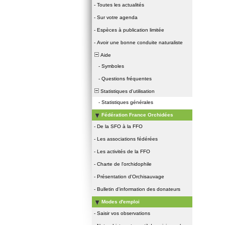
-
Toutes les actualités
-
Sur votre agenda
-
Espèces à publication limitée
-
Avoir une bonne conduite naturaliste
Aide
-
Symboles
-
Questions fréquentes
Statistiques d'utilisation
-
Statistiques générales
Fédération France Orchidées
-
De la SFO à la FFO
-
Les associations fédérées
-
Les activités de la FFO
-
Charte de l'orchidophile
-
Présentation d'Orchisauvage
-
Bulletin d'information des donateurs
Modes d'emploi
-
Saisir vos observations