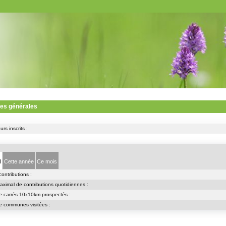
ues générales
rs inscrits :
l
Cette année
Ce mois
contributions :
ximal de contributions quotidiennes :
 carrés 10x10km prospectés :
 communes visitées :