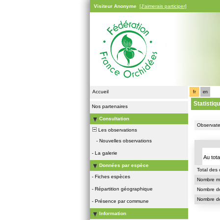
Visiteur Anonyme
[J'aimerais participer]
Accueil
fr
en
Statistiq
Nos partenaires
Consultation
Observateu
Les observations
-
Nouvelles observations
-
La galerie
Au tota
Données par espèce
Total des 
-
Fiches espèces
Nombre ma
-
Répartition géographique
Nombre de
Nombre de
-
Présence par commune
Information