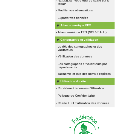
-
NaturaList : votre outil de saisie sur le
terrain
-
Modifier vos observations
-
Exporter vos données
Atlas numérique FFO
-
Atlas numérique FFO (NOUVEAU !)
Cartographie et validation
-
Le rôle des cartographes et des
validateurs
-
Vérification des données
-
Les cartographes et validateurs par
départements
-
Taxinomie et liste des noms d'espèces
Utilisation du site
-
Conditions Générales d'Utilisation
-
Politique de Confidentialité
-
Charte FFO d'utilisation des données.