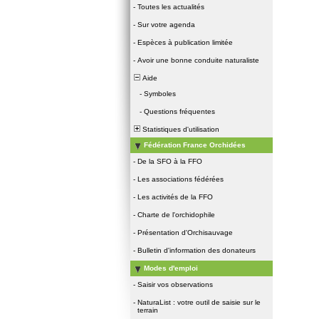
-
Toutes les actualités
-
Sur votre agenda
-
Espèces à publication limitée
-
Avoir une bonne conduite naturaliste
Aide
-
Symboles
-
Questions fréquentes
Statistiques d'utilisation
Fédération France Orchidées
-
De la SFO à la FFO
-
Les associations fédérées
-
Les activités de la FFO
-
Charte de l'orchidophile
-
Présentation d'Orchisauvage
-
Bulletin d'information des donateurs
Modes d'emploi
-
Saisir vos observations
-
NaturaList : votre outil de saisie sur le
terrain