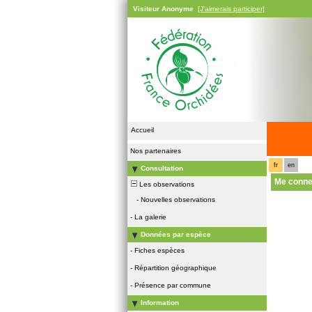
Visiteur Anonyme
[J'aimerais participer]
Accueil
Nos partenaires
fr
en
Consultation
Me conne
Les observations
-
Nouvelles observations
-
La galerie
Données par espèce
-
Fiches espèces
-
Répartition géographique
-
Présence par commune
Information