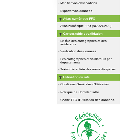
-
Modifier vos observations
-
Exporter vos données
Atlas numérique FFO
-
Atlas numérique FFO (NOUVEAU !)
Cartographie et validation
-
Le rôle des cartographes et des
validateurs
-
Vérification des données
-
Les cartographes et validateurs par
départements
-
Taxinomie et liste des noms d'espèces
Utilisation du site
-
Conditions Générales d'Utilisation
-
Politique de Confidentialité
-
Charte FFO d'utilisation des données.