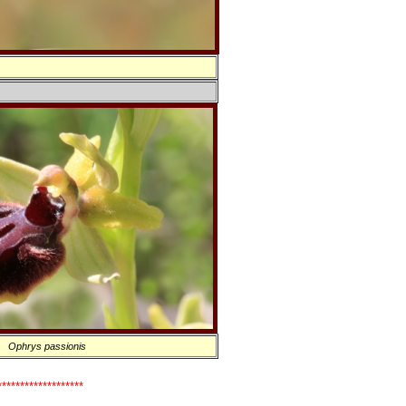
Ophrys passionis
*******************