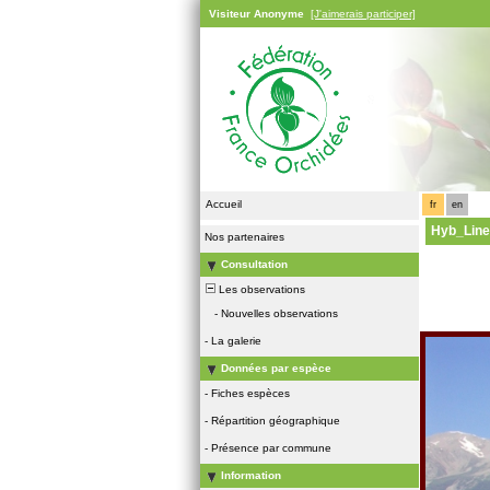
Visiteur Anonyme
[J'aimerais participer]
Accueil
fr
en
Hyb_Line
Nos partenaires
Consultation
Les observations
-
Nouvelles observations
-
La galerie
Données par espèce
-
Fiches espèces
-
Répartition géographique
-
Présence par commune
Information