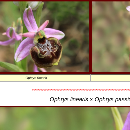
Ophrys linearis
*******************************************************************
Ophrys linearis
x
Ophrys passi