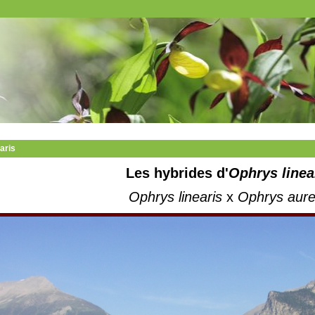
aris
Les hybrides d'
Ophrys linea
Ophrys linearis
x
Ophrys aure