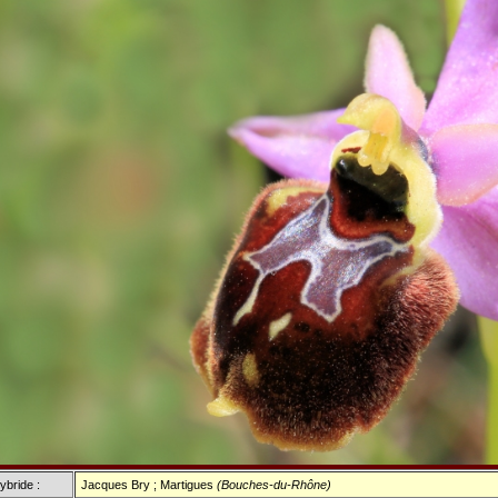
ybride :
Jacques Bry ; Martigues
(Bouches-du-Rhône)