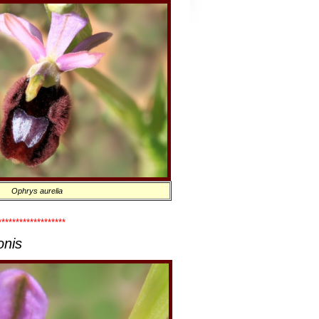
Ophrys aurelia
*******************
onis