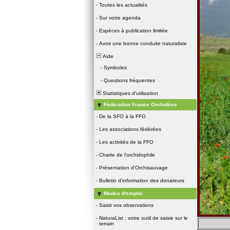
-
Toutes les actualités
-
Sur votre agenda
-
Espèces à publication limitée
-
Avoir une bonne conduite naturaliste
Aide
-
Symboles
-
Questions fréquentes
Statistiques d'utilisation
Fédération France Orchidées
-
De la SFO à la FFO
-
Les associations fédérées
-
Les activités de la FFO
-
Charte de l'orchidophile
-
Présentation d'Orchisauvage
-
Bulletin d'information des donateurs
Modes d'emploi
-
Saisir vos observations
-
NaturaList : votre outil de saisie sur le
terrain