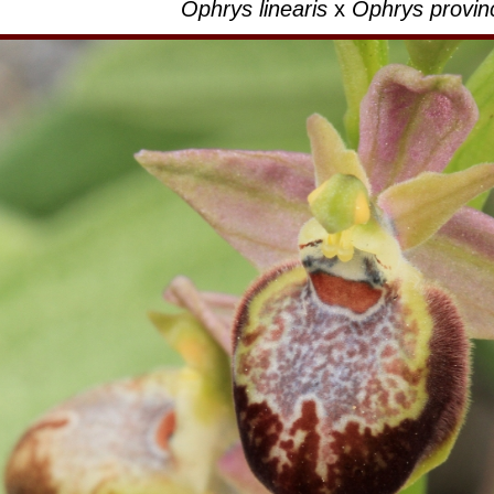
Ophrys linearis
x
Ophrys provinc