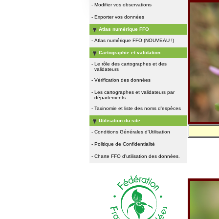
-
Modifier vos observations
-
Exporter vos données
Atlas numérique FFO
-
Atlas numérique FFO (NOUVEAU !)
Cartographie et validation
-
Le rôle des cartographes et des
validateurs
-
Vérification des données
-
Les cartographes et validateurs par
départements
-
Taxinomie et liste des noms d'espèces
Utilisation du site
-
Conditions Générales d'Utilisation
-
Politique de Confidentialité
-
Charte FFO d'utilisation des données.