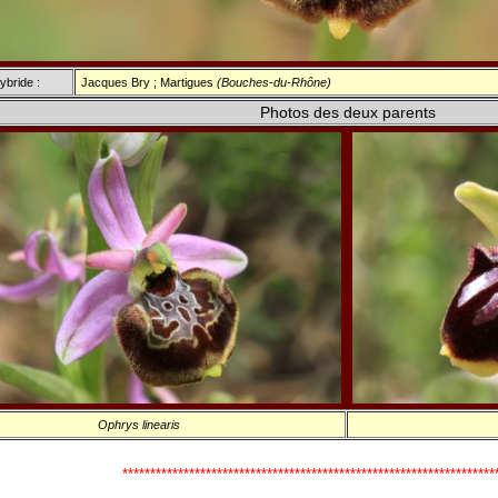
ybride :
Jacques Bry ; Martigues
(Bouches-du-Rhône)
Photos des deux parents
Ophrys linearis
*******************************************************************