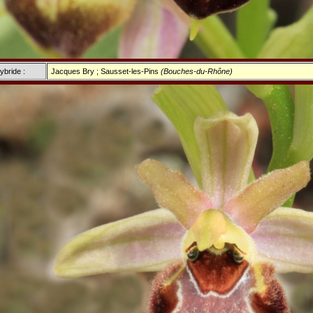
ybride :
Jacques Bry ; Sausset-les-Pins
(Bouches-du-Rhône)