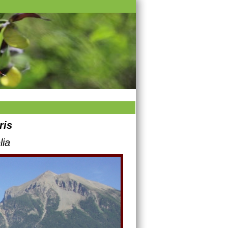
ris
lia